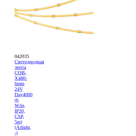
042035
Светодиодная
лента
COB-
X480-
6mm
24V
Day4000
(6
W/m,
IP20,
CSP,
5m)
(Arlight,
-)