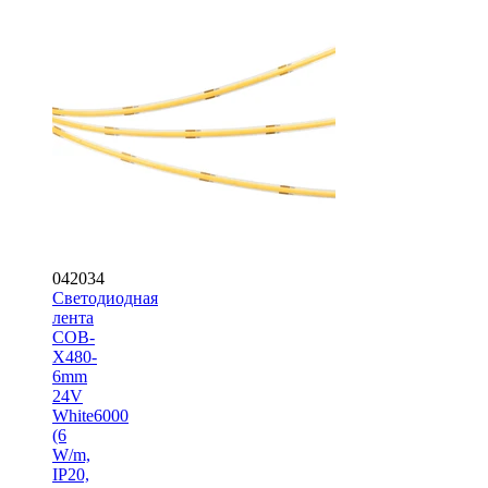
042034
Светодиодная
лента
COB-
X480-
6mm
24V
White6000
(6
W/m,
IP20,