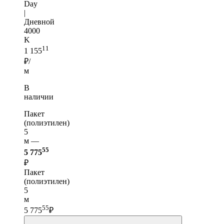
Day
|
Дневной
4000
K
11
1 155
₽/
м
В
наличии
Пакет
(полиэтилен)
5
м —
55
5 775
₽
Пакет
(полиэтилен)
5
м
55
5 775
₽