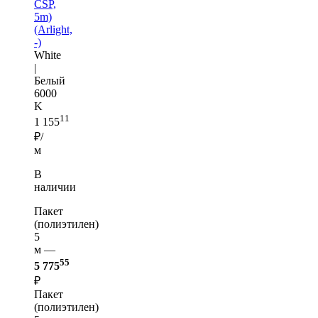
CSP,
5m)
(Arlight,
-)
White
|
Белый
6000
K
11
1 155
₽/
м
В
наличии
Пакет
(полиэтилен)
5
м —
55
5 775
₽
Пакет
(полиэтилен)