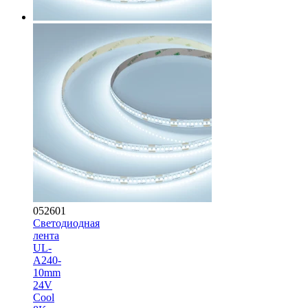
052601
Светодиодная
лента
UL-
A240-
10mm
24V
Cool