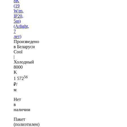
8K
(19
W/m,
IP20,
5m)
(Arlight,
7
лет)
Произведено
в Беларуси
Cool
|
Холодный
8000
K
56
1 572
₽/
м
Нет
в
наличии
Пакет
(полиэтилен)