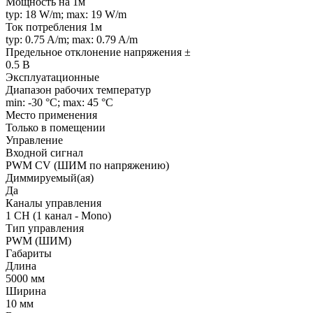
Мощность на 1м
typ: 18 W/m; max: 19 W/m
Ток потребления 1м
typ: 0.75 A/m; max: 0.79 A/m
Предельное отклонение напряжения ±
0.5 В
Эксплуатационные
Диапазон рабочих температур
min: -30 °C; max: 45 °C
Место применения
Только в помещении
Управление
Входной сигнал
PWM СV (ШИМ по напряжению)
Диммируемый(ая)
Да
Каналы управления
1 CH (1 канал - Mono)
Тип управления
PWM (ШИМ)
Габариты
Длина
5000 мм
Ширина
10 мм