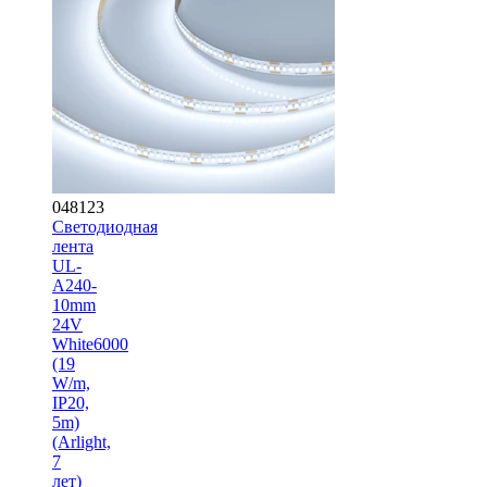
048123
Светодиодная
лента
UL-
A240-
10mm
24V
White6000
(19
W/m,
IP20,
5m)
(Arlight,
7
лет)