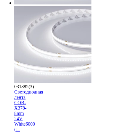
031885(3)
Светодиодная
лента
COB-
X378-
8mm
24V
White6000
(11