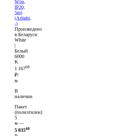
W/m,
IP20,
5m)
(Arlight,
-)
Произведено
в Беларуси
White
|
Белый
6000
K
08
1 167
₽/
м
В
наличии
Пакет
(полиэтилен)
5
м —
40
5 835