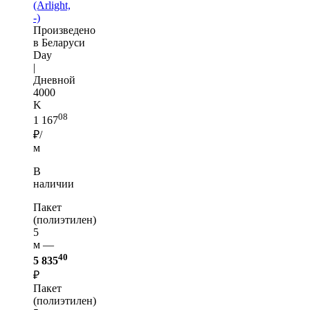
(Arlight,
-)
Произведено
в Беларуси
Day
|
Дневной
4000
K
08
1 167
₽/
м
В
наличии
Пакет
(полиэтилен)
5
м —
40
5 835
₽
Пакет
(полиэтилен)