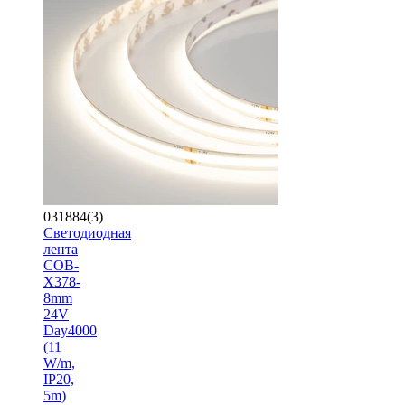
031884(3)
Светодиодная
лента
COB-
X378-
8mm
24V
Day4000
(11
W/m,
IP20,
5m)