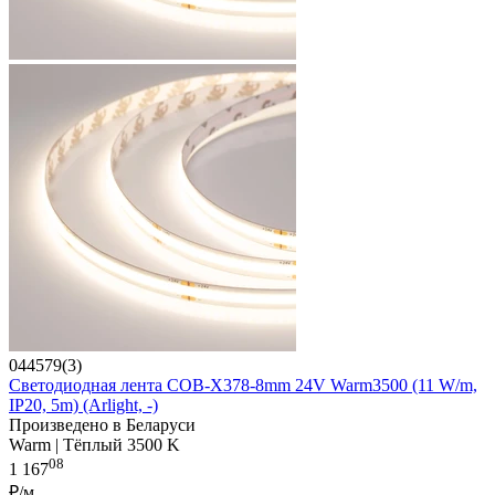
044579(3)
Светодиодная лента COB-X378-8mm 24V Warm3500 (11 W/m,
IP20, 5m) (Arlight, -)
Произведено в Беларуси
Warm | Тёплый 3500 K
08
1 167
₽/м