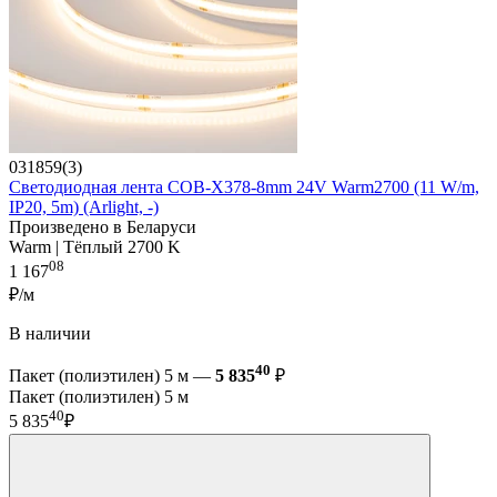
031859(3)
Светодиодная лента COB-X378-8mm 24V Warm2700 (11 W/m,
IP20, 5m) (Arlight, -)
Произведено в Беларуси
Warm | Тёплый 2700 K
08
1 167
₽/м
В наличии
40
Пакет (полиэтилен) 5 м —
5 835
₽
Пакет (полиэтилен) 5 м
40
5 835
₽