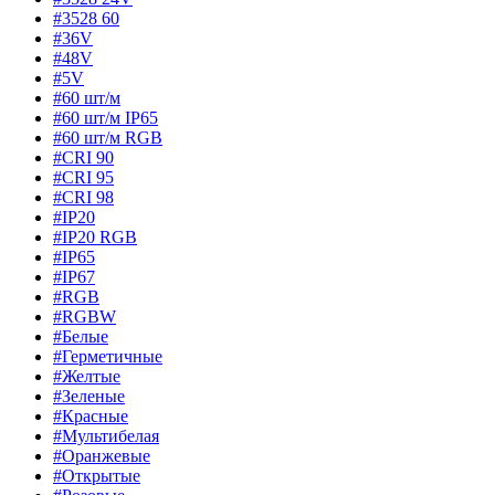
#3528 60
#36V
#48V
#5V
#60 шт/м
#60 шт/м IP65
#60 шт/м RGB
#CRI 90
#CRI 95
#CRI 98
#IP20
#IP20 RGB
#IP65
#IP67
#RGB
#RGBW
#Белые
#Герметичные
#Желтые
#Зеленые
#Красные
#Мультибелая
#Оранжевые
#Открытые