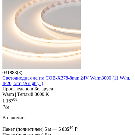
031883(3)
Светодиодная лента COB-X378-8mm 24V Warm3000 (11 W/m,
IP20, 5m) (Arlight, -)
Произведено в Беларуси
Warm | Тёплый 3000 K
08
1 167
₽/м
В наличии
40
Пакет (полиэтилен) 5 м —
5 835
₽
Пакет (полиэтилен) 5 м