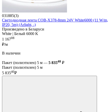
031885(3)
Светодиодная лента COB-X378-8mm 24V White6000 (11 W/m,
IP20, 5m) (Arlight, -)
Произведено в Беларуси
White | Белый 6000 K
08
1 167
₽/м
В наличии
40
Пакет (полиэтилен) 5 м —
5 835
₽
Пакет (полиэтилен) 5 м
40
5 835
₽