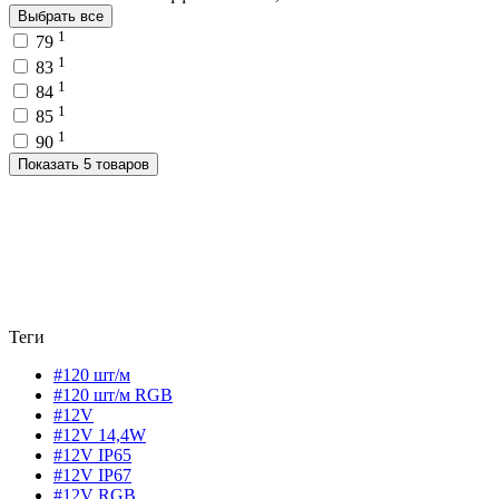
Выбрать все
1
79
1
83
1
84
1
85
1
90
Показать 5 товаров
Теги
#120 шт/м
#120 шт/м RGB
#12V
#12V 14,4W
#12V IP65
#12V IP67
#12V RGB