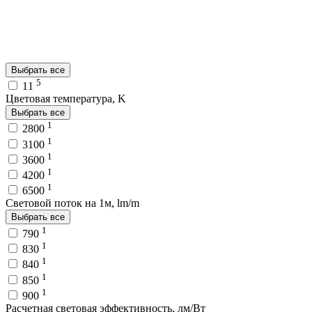
Выбрать все
5
11
Цветовая температура, K
Выбрать все
1
2800
1
3100
1
3600
1
4200
1
6500
Световой поток на 1м, lm/m
Выбрать все
1
790
1
830
1
840
1
850
1
900
Расчетная световая эффективность, лм/Вт