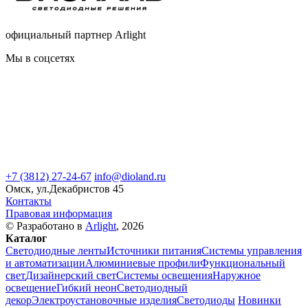
официальный партнер Arlight
Мы в соцсетях
+7 (3812) 27-24-67
info@dioland.ru
Омск, ул.Декабристов 45
Контакты
Правовая информация
© Разработано в
Arlight
, 2026
Каталог
Светодиодные ленты
Источники питания
Системы управления
и автоматизации
Алюминиевые профили
Функциональный
свет
Дизайнерский свет
Системы освещения
Наружное
освещение
Гибкий неон
Светодиодный
декор
Электроустановочные изделия
Светодиоды
Новинки