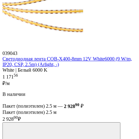
039043
Светодиодная лента COB-X400-8mm 12V White6000 (9 W/m,
IP20, CSP, 2.5m) (Arlight, -)
White | Белый 6000 K
56
1 171
₽/м
В наличии
90
Пакет (полиэтилен) 2.5 м —
2 928
₽
Пакет (полиэтилен) 2.5 м
90
2 928
₽