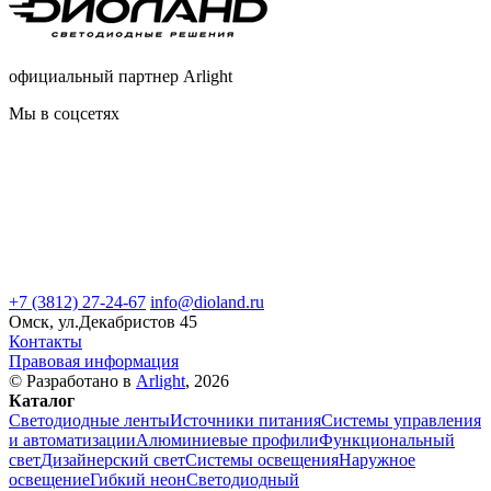
официальный партнер Arlight
Мы в соцсетях
+7 (3812) 27-24-67
info@dioland.ru
Омск, ул.Декабристов 45
Контакты
Правовая информация
© Разработано в
Arlight
, 2026
Каталог
Светодиодные ленты
Источники питания
Системы управления
и автоматизации
Алюминиевые профили
Функциональный
свет
Дизайнерский свет
Системы освещения
Наружное
освещение
Гибкий неон
Светодиодный