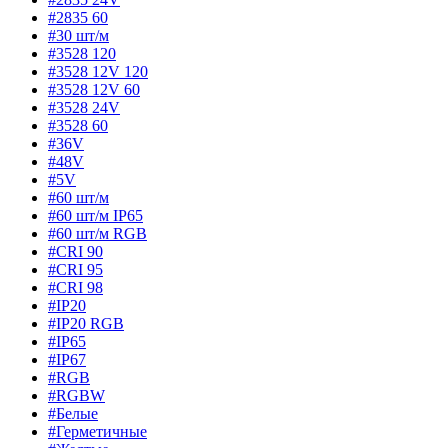
#2835 60
#30 шт/м
#3528 120
#3528 12V 120
#3528 12V 60
#3528 24V
#3528 60
#36V
#48V
#5V
#60 шт/м
#60 шт/м IP65
#60 шт/м RGB
#CRI 90
#CRI 95
#CRI 98
#IP20
#IP20 RGB
#IP65
#IP67
#RGB
#RGBW
#Белые
#Герметичные