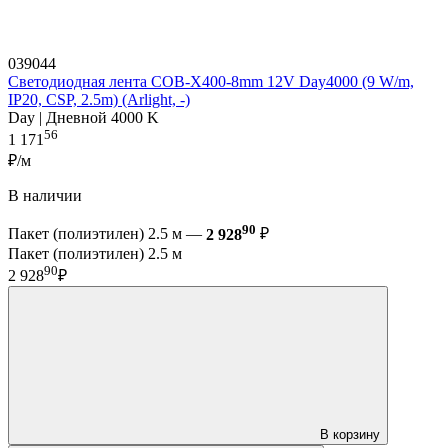
039044
Светодиодная лента COB-X400-8mm 12V Day4000 (9 W/m,
IP20, CSP, 2.5m) (Arlight, -)
Day | Дневной 4000 K
56
1 171
₽/м
В наличии
90
Пакет (полиэтилен) 2.5 м —
2 928
₽
Пакет (полиэтилен) 2.5 м
90
2 928
₽
В корзину