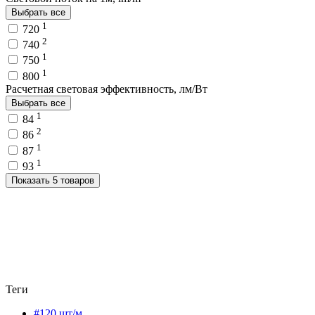
Выбрать все
1
720
2
740
1
750
1
800
Расчетная световая эффективность, лм/Вт
Выбрать все
1
84
2
86
1
87
1
93
Показать 5 товаров
Теги
#120 шт/м