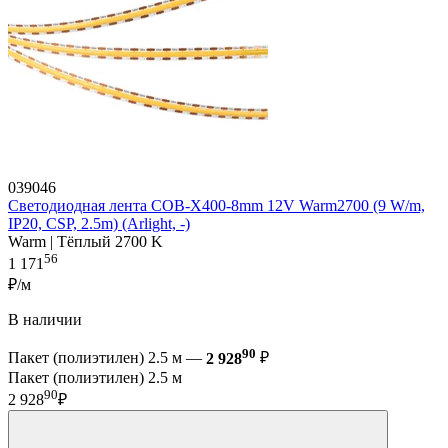
039046
Светодиодная лента COB-X400-8mm 12V Warm2700 (9 W/m,
IP20, CSP, 2.5m) (Arlight, -)
Warm | Тёплый 2700 K
56
1 171
₽/м
В наличии
90
Пакет (полиэтилен) 2.5 м —
2 928
₽
Пакет (полиэтилен) 2.5 м
90
2 928
₽