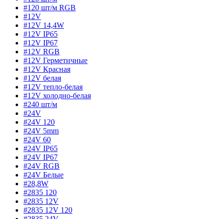
#120 шт/м RGB
#12V
#12V 14,4W
#12V IP65
#12V IP67
#12V RGB
#12V Герметичные
#12V Красная
#12V белая
#12V тепло-белая
#12V холодно-белая
#240 шт/м
#24V
#24V 120
#24V 5mm
#24V 60
#24V IP65
#24V IP67
#24V RGB
#24V Белые
#28,8W
#2835 120
#2835 12V
#2835 12V 120
#2835 24V