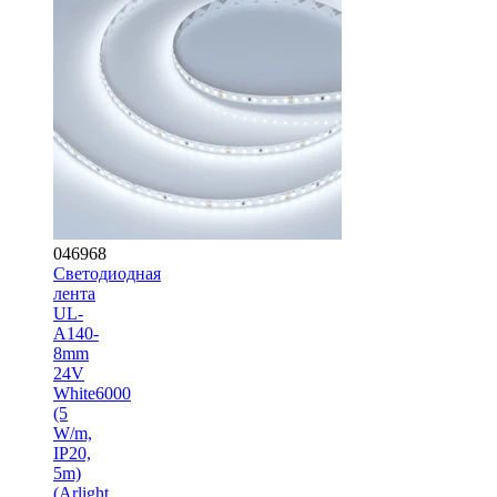
046968
Светодиодная
лента
UL-
A140-
8mm
24V
White6000
(5
W/m,
IP20,
5m)
(Arlight,