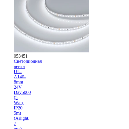
053451
Светодиодная
лента
UL-
A140-
8mm
24V
Day5000
(5
W/m,
IP20,
5m)
(Arlight,
7
лет)