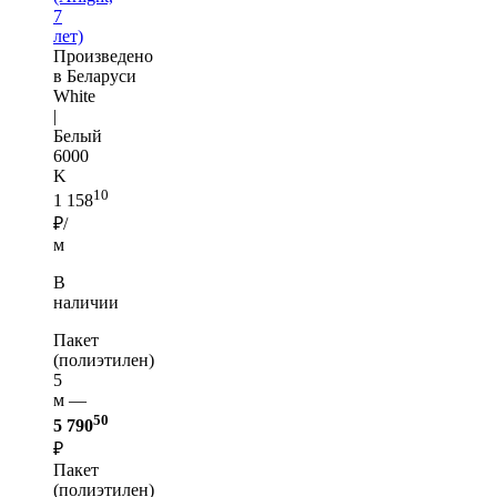
7
лет)
Произведено
в Беларуси
White
|
Белый
6000
K
10
1 158
₽/
м
В
наличии
Пакет
(полиэтилен)
5
м —
50
5 790
₽
Пакет
(полиэтилен)