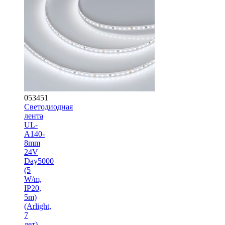
053451
Светодиодная
лента
UL-
A140-
8mm
24V
Day5000
(5
W/m,
IP20,
5m)
(Arlight,
7
лет)