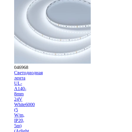
046968
Светодиодная
лента
UL-
A140-
8mm
24V
White6000
(5
W/m,
IP20,
5m)
(Arlight,