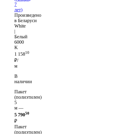
7
лет)
Произведено
в Беларуси
White
|
Белый
6000
K
10
1 158
₽/
м
В
наличии
Пакет
(полиэтилен)
5
м —
50
5 790
₽
Пакет
(полиэтилен)