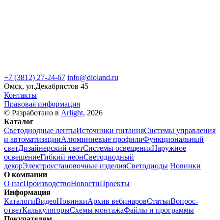
+7 (3812) 27-24-67
info@dioland.ru
Омск, ул.Декабристов 45
Контакты
Правовая информация
© Разработано в
Arlight
, 2026
Каталог
Светодиодные ленты
Источники питания
Системы управления
и автоматизации
Алюминиевые профили
Функциональный
свет
Дизайнерский свет
Системы освещения
Наружное
освещение
Гибкий неон
Светодиодный
декор
Электроустановочные изделия
Светодиоды
Новинки
О компании
О нас
Производство
Новости
Проекты
Информация
Каталоги
Видео
Новинки
Архив вебинаров
Статьи
Вопрос-
ответ
Калькуляторы
Схемы монтажа
Файлы и программы
Покупателям