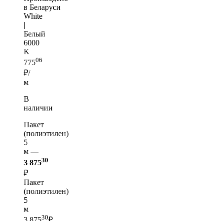
в Беларуси
White
|
Белый
6000
K
06
775
₽/
м
В
наличии
Пакет
(полиэтилен)
5
м —
30
3 875
₽
Пакет
(полиэтилен)
5
м
30
3 875
₽