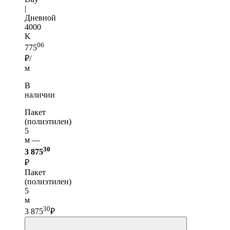
|
Дневной
4000
K
06
775
₽/
м
В
наличии
Пакет
(полиэтилен)
5
м —
30
3 875
₽
Пакет
(полиэтилен)
5
м
30
3 875
₽