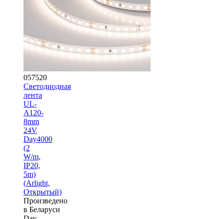
057520
Светодиодная
лента
UL-
A120-
8mm
24V
Day4000
(2
W/m,
IP20,
5m)
(Arlight,
Открытый)
Произведено
в Беларуси
Day