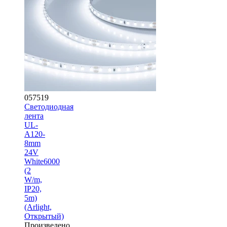
057519
Светодиодная
лента
UL-
A120-
8mm
24V
White6000
(2
W/m,
IP20,
5m)
(Arlight,
Открытый)
Произведено