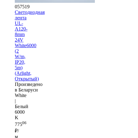
057519
Светодиодная
лента
UL-
A120-
8mm
24V
White6000
(2
W/m,
IP20,
5m)
(Arlight,
Открытый)
Произведено
в Беларуси
White
|
Белый
6000
K
06
775
₽/
м