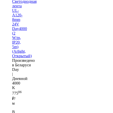
Светодиодная
лента
UL-
A120-
8mm
24V
Day4000
(2
W/m,
IP20,
5m)
(Arlight,
Открытый)
Произведено
в Беларуси
Day
|
Дневной
4000
K
06
775
₽/
м
В