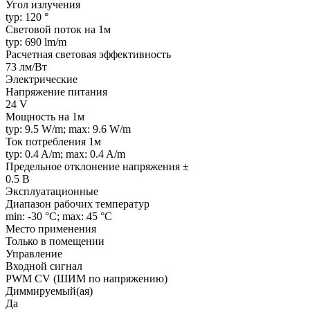
Угол излучения
typ: 120 °
Световой поток на 1м
typ: 690 lm/m
Расчетная световая эффективность
73 лм/Вт
Электрические
Напряжение питания
24 V
Мощность на 1м
typ: 9.5 W/m; max: 9.6 W/m
Ток потребления 1м
typ: 0.4 A/m; max: 0.4 A/m
Предельное отклонение напряжения ±
0.5 В
Эксплуатационные
Диапазон рабочих температур
min: -30 °C; max: 45 °C
Место применения
Только в помещении
Управление
Входной сигнал
PWM СV (ШИМ по напряжению)
Диммируемый(ая)
Да