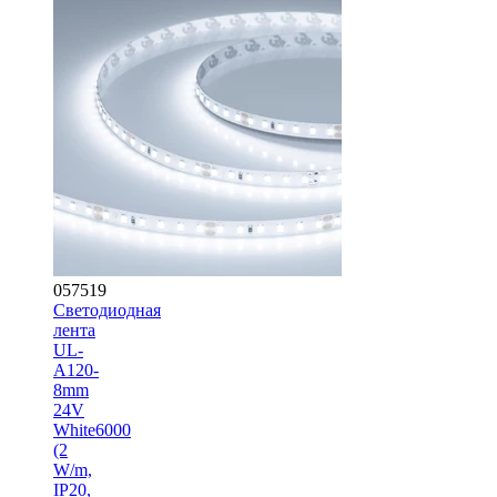
057519
Светодиодная
лента
UL-
A120-
8mm
24V
White6000
(2
W/m,
IP20,