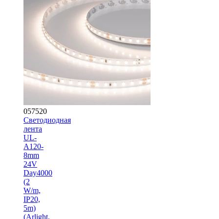
057520
Светодиодная
лента
UL-
A120-
8mm
24V
Day4000
(2
W/m,
IP20,
5m)
(Arlight,