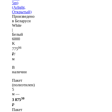
5m)
(Arlight,
Открытый)
Произведено
в Беларуси
White
|
Белый
6000
K
06
775
₽/
м
В
наличии
Пакет
(полиэтилен)
5
м —
30
3 875
₽
Пакет