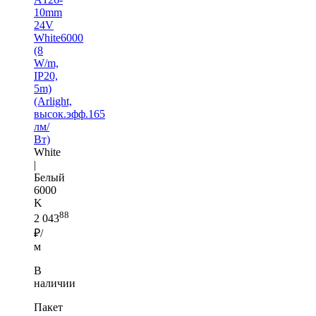
10mm
24V
White6000
(8
W/m,
IP20,
5m)
(Arlight,
высок.эфф.165
лм/
Вт)
White
|
Белый
6000
K
88
2 043
₽/
м
В
наличии
Пакет