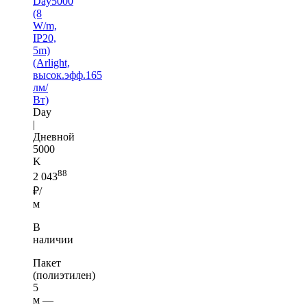
Day5000
(8
W/m,
IP20,
5m)
(Arlight,
высок.эфф.165
лм/
Вт)
Day
|
Дневной
5000
K
88
2 043
₽/
м
В
наличии
Пакет
(полиэтилен)
5
м —