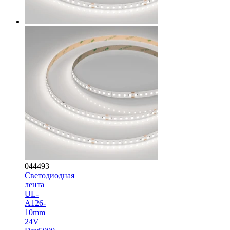
044493
Светодиодная
лента
UL-
A126-
10mm
24V