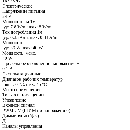
167 лм/Вт
Электрические
Напряжение питания
24 V
Мощность на 1м
typ: 7.8 W/m; max: 8 W/m
Ток потребления 1м
typ: 0.33 A/m; max: 0.33 A/m
Мощность
typ: 39 W; max: 40 W
Мощность, макс.
40 W
Предельное отклонение напряжения ±
0.1 В
Эксплуатационные
Диапазон рабочих температур
min: -30 °C; max: 45 °C
Место применения
Только в помещении
Управление
Входной сигнал
PWM СV (ШИМ по напряжению)
Диммируемый(ая)
Да
Каналы управления