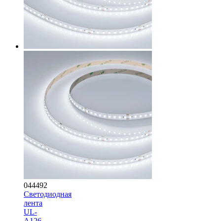
044492
Светодиодная
лента
UL-
A126-