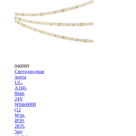
040009
Светодиодная
лента
UL-
A160-
8mm
24V
White6000
(12
W/m,
IP20,
2835,
5m)