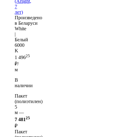
(Arlight,
7
лет)
Произведено
в Беларуси
White
|
Белый
6000
K
25
1 496
₽/
м
В
наличии
Пакет
(полиэтилен)
5
м —
25
7 481
₽
Пакет