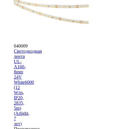
040009
Светодиодная
лента
UL-
A160-
8mm
24V
White6000
(12
W/m,
IP20,
2835,
5m)
(Arlight,
7
лет)
Произведено