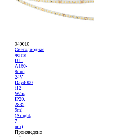
040010
Светодиодная
лента
UL-
A160-
8mm
24V
Day4000
(12
W/m,
IP20,
2835,
5m)
(Arlight,
7
лет)
Произведено