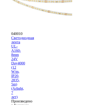
040010
Светодиодная
лента
UL-
A160-
8mm
24V
Day4000
(12
W/m,
IP20,
2835,
5m)
(Arlight,
7
лет)
Произведено