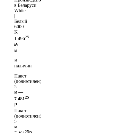
в Беларуси
White
|
Белый
6000
K
25
1 496
₽/
м
В
наличии
Пакет
(полиэтилен)
5
м —
25
7 481
₽
Пакет
(полиэтилен)
5
м
25