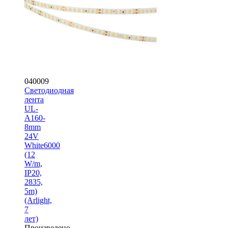
040009
Светодиодная
лента
UL-
A160-
8mm
24V
White6000
(12
W/m,
IP20,
2835,
5m)
(Arlight,
7
лет)
Произведено