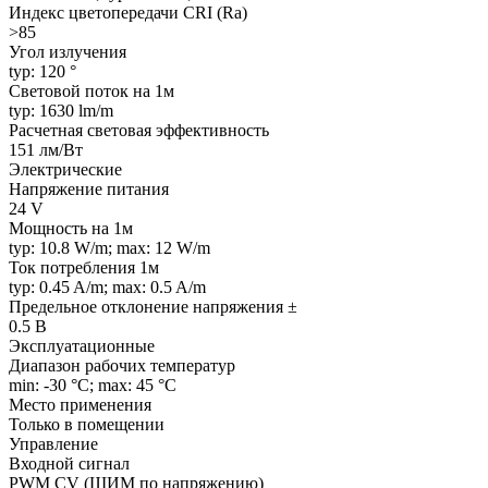
Индекс цветопередачи CRI (Ra)
>85
Угол излучения
typ: 120 °
Световой поток на 1м
typ: 1630 lm/m
Расчетная световая эффективность
151 лм/Вт
Электрические
Напряжение питания
24 V
Мощность на 1м
typ: 10.8 W/m; max: 12 W/m
Ток потребления 1м
typ: 0.45 A/m; max: 0.5 A/m
Предельное отклонение напряжения ±
0.5 В
Эксплуатационные
Диапазон рабочих температур
min: -30 °C; max: 45 °C
Место применения
Только в помещении
Управление
Входной сигнал
PWM СV (ШИМ по напряжению)