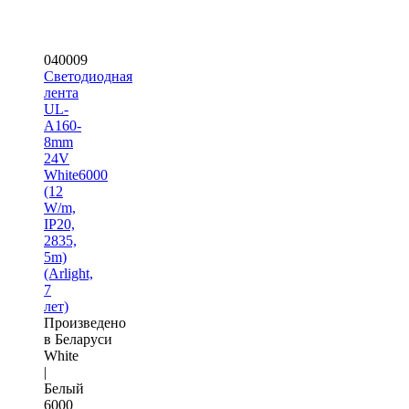
040009
Светодиодная
лента
UL-
A160-
8mm
24V
White6000
(12
W/m,
IP20,
2835,
5m)
(Arlight,
7
лет)
Произведено
в Беларуси
White
|
Белый
6000