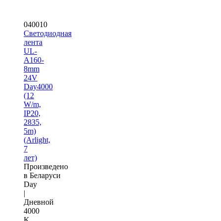
040010
Светодиодная
лента
UL-
A160-
8mm
24V
Day4000
(12
W/m,
IP20,
2835,
5m)
(Arlight,
7
лет)
Произведено
в Беларуси
Day
|
Дневной
4000
K