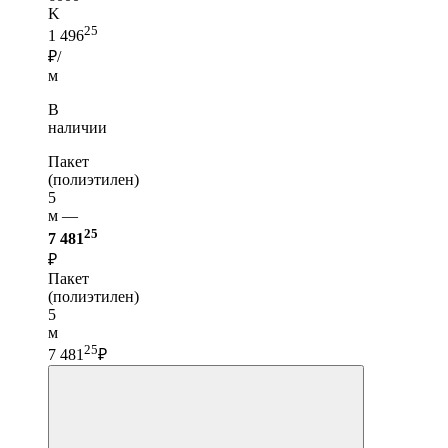
K
25
1 496
₽/
м
В
наличии
Пакет
(полиэтилен)
5
м —
25
7 481
₽
Пакет
(полиэтилен)
5
м
25
7 481
₽