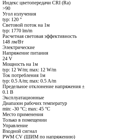
Индекс цветопередачи CRI (Ra)
>90
Угол излучения
typ: 120 °
Световой поток на 1м
typ: 1770 lm/m
Расчетная световая эффективность
148 лм/Вт
Электрические
Напряжение питания
24 V
Мощность на 1м
typ: 12 W/m; max: 12 W/m
Ток потребления 1м
typ: 0.5 A/m; max: 0.5 A/m
Предельное отклонение напряжения ±
0.1 В
Эксплуатационные
Диапазон рабочих температур
min: -30 °C; max: 45 °C
Место применения
Только в помещении
Управление
Входной сигнал
PWM СV (ШИМ по напряжению)