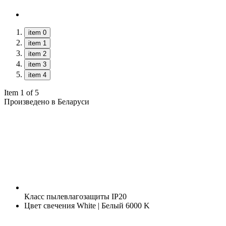
item 0
item 1
item 2
item 3
item 4
Item 1 of 5
Произведено в Беларуси
Класс пылевлагозащиты
IP20
Цвет свечения
White | Белый 6000 K