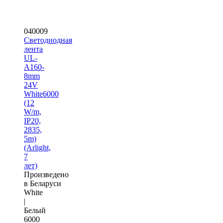
040009
Светодиодная
лента
UL-
A160-
8mm
24V
White6000
(12
W/m,
IP20,
2835,
5m)
(Arlight,
7
лет)
Произведено
в Беларуси
White
|
Белый
6000