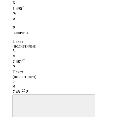
K
25
1 496
₽/
м
В
наличии
Пакет
(полиэтилен)
5
м —
25
7 481
₽
Пакет
(полиэтилен)
5
м
25
7 481
₽