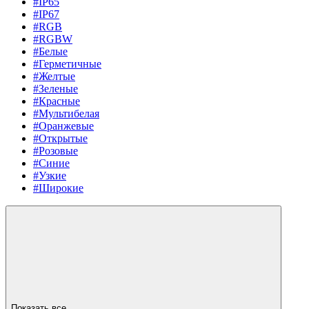
#IP65
#IP67
#RGB
#RGBW
#Белые
#Герметичные
#Желтые
#Зеленые
#Красные
#Мультибелая
#Оранжевые
#Открытые
#Розовые
#Синие
#Узкие
#Широкие
Показать все