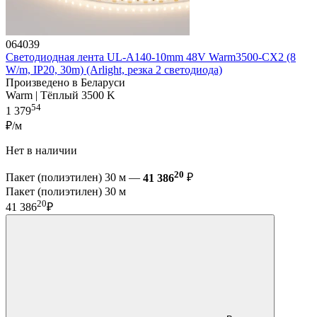
064039
Светодиодная лента UL-A140-10mm 48V Warm3500-CX2 (8
W/m, IP20, 30m) (Arlight, резка 2 светодиода)
Произведено в Беларуси
Warm | Тёплый 3500 K
54
1 379
₽/м
Нет в наличии
20
Пакет (полиэтилен) 30 м —
41 386
₽
Пакет (полиэтилен) 30 м
20
41 386
₽