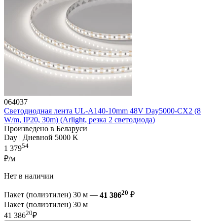
064037
Светодиодная лента UL-A140-10mm 48V Day5000-CX2 (8
W/m, IP20, 30m) (Arlight, резка 2 светодиода)
Произведено в Беларуси
Day | Дневной 5000 K
54
1 379
₽/м
Нет в наличии
20
Пакет (полиэтилен) 30 м —
41 386
₽
Пакет (полиэтилен) 30 м
20
41 386
₽