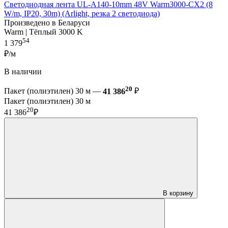
Светодиодная лента UL-A140-10mm 48V Warm3000-CX2 (8
W/m, IP20, 30m) (Arlight, резка 2 светодиода)
Произведено в Беларуси
Warm | Тёплый 3000 K
54
1 379
₽/м
В наличии
20
Пакет (полиэтилен) 30 м —
41 386
₽
Пакет (полиэтилен) 30 м
20
41 386
₽
В корзину