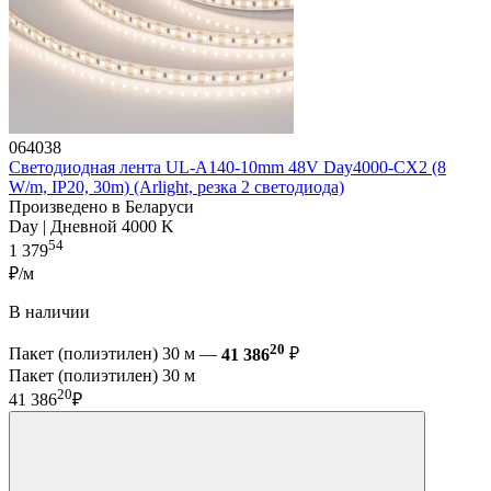
064038
Светодиодная лента UL-A140-10mm 48V Day4000-CX2 (8
W/m, IP20, 30m) (Arlight, резка 2 светодиода)
Произведено в Беларуси
Day | Дневной 4000 K
54
1 379
₽/м
В наличии
20
Пакет (полиэтилен) 30 м —
41 386
₽
Пакет (полиэтилен) 30 м
20
41 386
₽