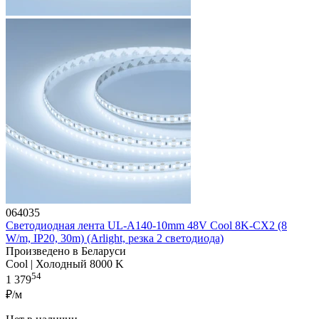
064035
Светодиодная лента UL-A140-10mm 48V Cool 8K-CX2 (8
W/m, IP20, 30m) (Arlight, резка 2 светодиода)
Произведено в Беларуси
Cool | Холодный 8000 K
54
1 379
₽/м