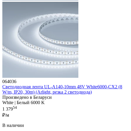
064036
Светодиодная лента UL-A140-10mm 48V White6000-CX2 (8
W/m, IP20, 30m) (Arlight, резка 2 светодиода)
Произведено в Беларуси
White | Белый 6000 K
54
1 379
₽/м
В наличии