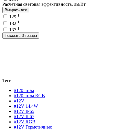
Расчетная световая эффективность, лм/Вт
Выбрать все
1
129
1
132
1
137
Показать 3 товара
Теги
#120 шт/м
#120 шт/м RGB
#12V
#12V 14,4W
#12V IP65
#12V IP67
#12V RGB
#12V Герметичные