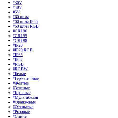
#36V
#48V
#5V
#60 шт/м
#60 шт/м IP65
#60 шт/м RGB
#CRI 90
#CRI 95
#CRI 98
#IP20
#IP20 RGB
#IP65
#IP67
#RGB
#RGBW
#Белые
#Герметичные
#Желтые
#Зеленые
#Красные
#Мультибелая
#Оранжевые
#Открытые
#Розовые
#Синие