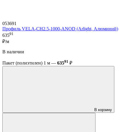
053691
Профиль VELA-CH2.5-1000-ANOD (Arlight, Алюминий)
91
635
₽/м
В наличии
91
Пакет (полиэтилен) 1 м —
635
₽
В корзину