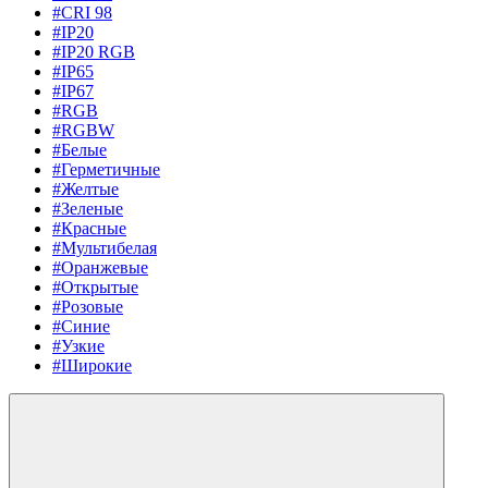
#CRI 98
#IP20
#IP20 RGB
#IP65
#IP67
#RGB
#RGBW
#Белые
#Герметичные
#Желтые
#Зеленые
#Красные
#Мультибелая
#Оранжевые
#Открытые
#Розовые
#Синие
#Узкие
#Широкие