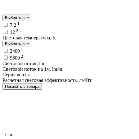
Выбрать все
1
7.2
2
12
Цветовая температура, K
Выбрать все
1
2400
2
9600
Световой поток, lm
Световой поток на 1м, lm/m
Серия ленты
Расчетная световая эффективность, лм/Вт
Показать 3 товара
Теги