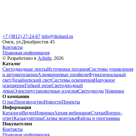
+7 (3812) 27-24-67
info@dioland.ru
Омск, ул.Декабристов 45
Контакты
Правовая информация
© Разработано в
Arlight
, 2026
Каталог
Светодиодные ленты
Источники питания
Системы управления
и автоматизации
Алюминиевые профили
Функциональный
свет
Дизайнерский свет
Системы освещения
Наружное
освещение
Гибкий неон
Светодиодный
декор
Электроустановочные изделия
Светодиоды
Новинки
О компании
О нас
Производство
Новости
Проекты
Информация
Каталоги
Видео
Новинки
Архив вебинаров
Статьи
Вопрос-
ответ
Калькуляторы
Схемы монтажа
Файлы и программы
Покупателям
Контакты
Правовая информация