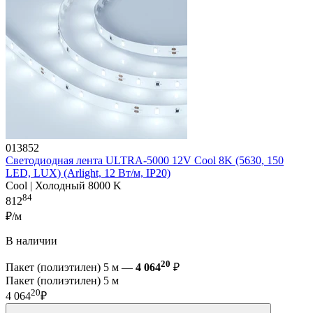
013852
Светодиодная лента ULTRA-5000 12V Cool 8K (5630, 150
LED, LUX) (Arlight, 12 Вт/м, IP20)
Cool | Холодный 8000 K
84
812
₽/м
В наличии
20
Пакет (полиэтилен) 5 м —
4 064
₽
Пакет (полиэтилен) 5 м
20
4 064
₽