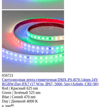
056721
Светодиодная лента герметичная DMX-PS-B70-14mm 24V
RGBW-Day-PX7 (17 W/m, IP67, 5060, 5m) (Arlight, CRI>90)
Red | Красный 625 nm
Green | Зелёный 525 nm
Blue | Синий 470 nm
Day | Дневной 4000 K
46
6 399