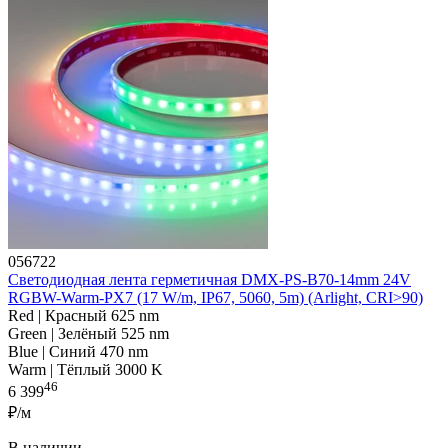
056722
Светодиодная лента герметичная DMX-PS-B70-14mm 24V
RGBW-Warm-PX7 (17 W/m, IP67, 5060, 5m) (Arlight, CRI>90)
Red | Красный 625 nm
Green | Зелёный 525 nm
Blue | Синий 470 nm
Warm | Тёплый 3000 K
46
6 399
₽/м
В наличии