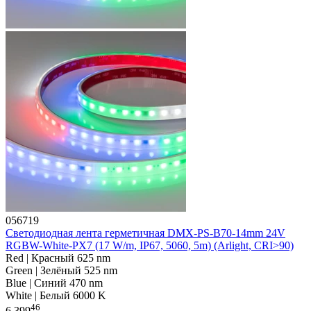
056719
Светодиодная лента герметичная DMX-PS-B70-14mm 24V
RGBW-White-PX7 (17 W/m, IP67, 5060, 5m) (Arlight, CRI>90)
Red | Красный 625 nm
Green | Зелёный 525 nm
Blue | Синий 470 nm
White | Белый 6000 K
46
6 399