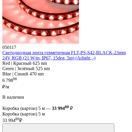
050117
Светодиодная лента герметичная FLT-PS-S42-BLACK-23mm
24V RGB (21 W/m, IP67, 15deg, 5m) (Arlight, -)
Red | Красный 625 nm
Green | Зелёный 525 nm
Blue | Синий 470 nm
96
6 798
₽/м
В наличии
80
Коробка (картон) 5 м —
33 994
₽
Коробка (картон) 5 м
80
33 994
₽