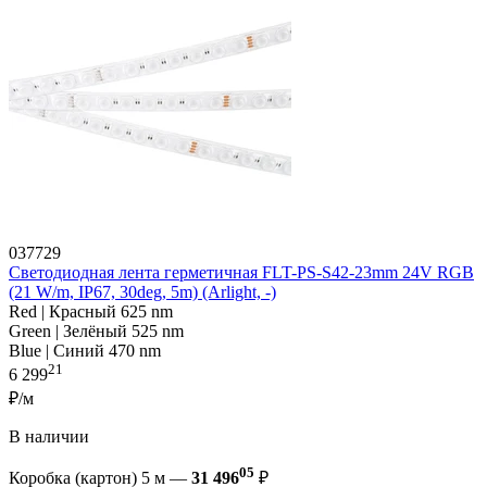
037729
Светодиодная лента герметичная FLT-PS-S42-23mm 24V RGB
(21 W/m, IP67, 30deg, 5m) (Arlight, -)
Red | Красный 625 nm
Green | Зелёный 525 nm
Blue | Синий 470 nm
21
6 299
₽/м
В наличии
05
Коробка (картон) 5 м —
31 496
₽