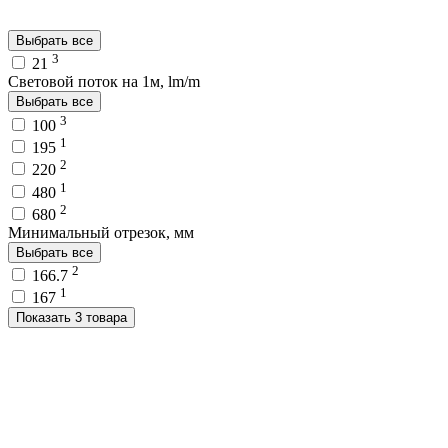
Выбрать все
3
21
Световой поток на 1м, lm/m
Выбрать все
3
100
1
195
2
220
1
480
2
680
Минимальный отрезок, мм
Выбрать все
2
166.7
1
167
Показать 3 товара