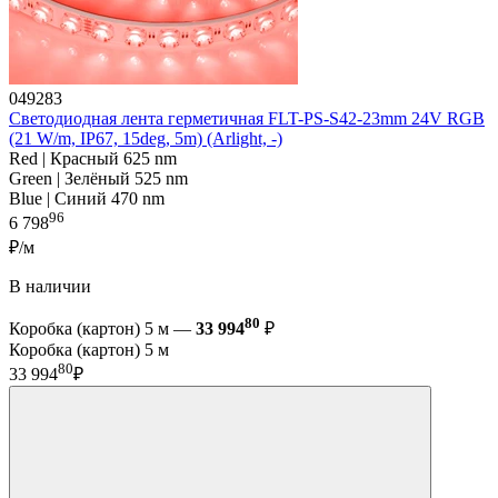
049283
Светодиодная лента герметичная FLT-PS-S42-23mm 24V RGB
(21 W/m, IP67, 15deg, 5m) (Arlight, -)
Red | Красный 625 nm
Green | Зелёный 525 nm
Blue | Синий 470 nm
96
6 798
₽/м
В наличии
80
Коробка (картон) 5 м —
33 994
₽
Коробка (картон) 5 м
80
33 994
₽