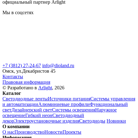
официальный партнер Arlight
Мы в соцсетях
+7 (3812) 27-24-67
info@dioland.ru
Омск, ул.Декабристов 45
Контакты
Правовая информация
© Разработано в
Arlight
, 2026
Каталог
Светодиодные ленты
Источники питания
Системы управления
и автоматизации
Алюминиевые профили
Функциональный
свет
Дизайнерский свет
Системы освещения
Наружное
освещение
Гибкий неон
Светодиодный
декор
Электроустановочные изделия
Светодиоды
Новинки
О компании
О нас
Производство
Новости
Проекты
Информация