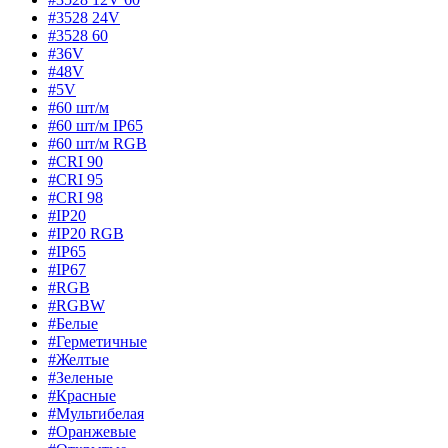
#3528 24V
#3528 60
#36V
#48V
#5V
#60 шт/м
#60 шт/м IP65
#60 шт/м RGB
#CRI 90
#CRI 95
#CRI 98
#IP20
#IP20 RGB
#IP65
#IP67
#RGB
#RGBW
#Белые
#Герметичные
#Желтые
#Зеленые
#Красные
#Мультибелая
#Оранжевые