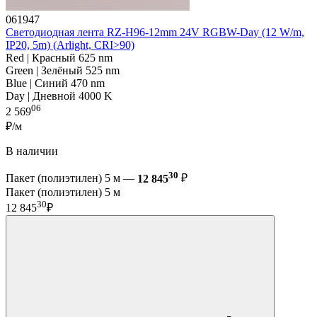
061947
Светодиодная лента RZ-H96-12mm 24V RGBW-Day (12 W/m,
IP20, 5m) (Arlight, CRI>90)
Red | Красный 625 nm
Green | Зелёный 525 nm
Blue | Синий 470 nm
Day | Дневной 4000 K
06
2 569
₽/м
В наличии
30
Пакет (полиэтилен) 5 м —
12 845
₽
Пакет (полиэтилен) 5 м
30
12 845
₽