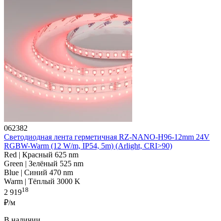
062382
Светодиодная лента герметичная RZ-NANO-H96-12mm 24V
RGBW-Warm (12 W/m, IP54, 5m) (Arlight, CRI>90)
Red | Красный 625 nm
Green | Зелёный 525 nm
Blue | Синий 470 nm
Warm | Тёплый 3000 K
18
2 919
₽/м
В наличии