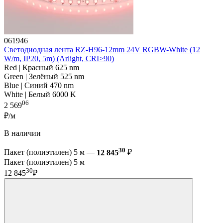
061946
Светодиодная лента RZ-H96-12mm 24V RGBW-White (12
W/m, IP20, 5m) (Arlight, CRI>90)
Red | Красный 625 nm
Green | Зелёный 525 nm
Blue | Синий 470 nm
White | Белый 6000 K
06
2 569
₽/м
В наличии
30
Пакет (полиэтилен) 5 м —
12 845
₽
Пакет (полиэтилен) 5 м
30
12 845
₽