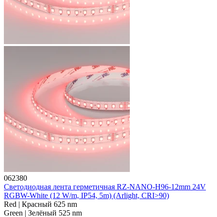
062380
Светодиодная лента герметичная RZ-NANO-H96-12mm 24V
RGBW-White (12 W/m, IP54, 5m) (Arlight, CRI>90)
Red | Красный 625 nm
Green | Зелёный 525 nm