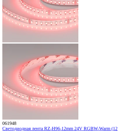
061948
Светодиодная лента RZ-H96-12mm 24V RGBW-Warm (12