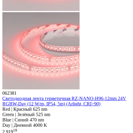
062381
Светодиодная лента герметичная RZ-NANO-H96-12mm 24V
RGBW-Day (12 W/m, IP54, 5m) (Arlight, CRI>90)
Red | Красный 625 nm
Green | Зелёный 525 nm
Blue | Синий 470 nm
Day | Дневной 4000 K
18
2 919