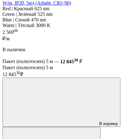
W/m, IP20, 5m) (Arlight, CRI>90)
Red | Красный 625 nm
Green | Зелёный 525 nm
Blue | Синий 470 nm
Warm | Тёплый 3000 K
06
2 569
₽/м
В наличии
30
Пакет (полиэтилен) 5 м —
12 845
₽
Пакет (полиэтилен) 5 м
30
12 845
₽
В корзину