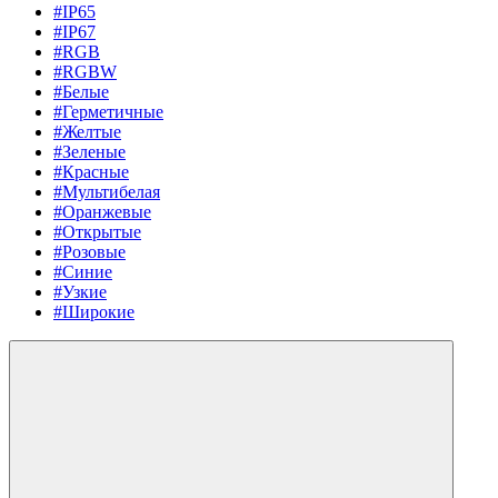
#IP65
#IP67
#RGB
#RGBW
#Белые
#Герметичные
#Желтые
#Зеленые
#Красные
#Мультибелая
#Оранжевые
#Открытые
#Розовые
#Синие
#Узкие
#Широкие