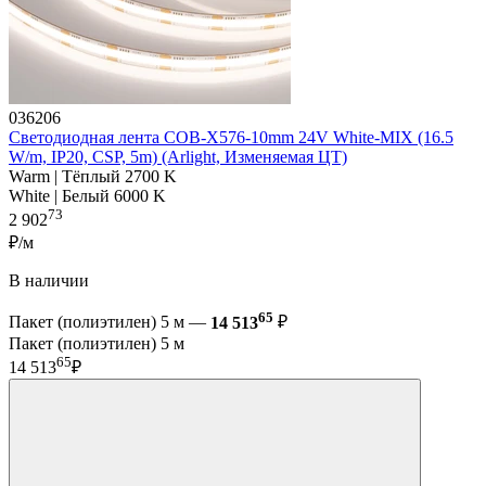
036206
Светодиодная лента COB-X576-10mm 24V White-MIX (16.5
W/m, IP20, CSP, 5m) (Arlight, Изменяемая ЦТ)
Warm | Тёплый 2700 K
White | Белый 6000 K
73
2 902
₽/м
В наличии
65
Пакет (полиэтилен) 5 м —
14 513
₽
Пакет (полиэтилен) 5 м
65
14 513
₽