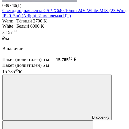
039740(1)
Светодиодная лента CSP-X640-10mm 24V White-MIX (23 W/m,
IP20, 5m) (Arlight, Изменяемая ЦТ)
Warm | Тёплый 2700 K
White | Белый 6000 K
09
3 157
₽/м
В наличии
45
Пакет (полиэтилен) 5 м —
15 785
₽
Пакет (полиэтилен) 5 м
45
15 785
₽
В корзину