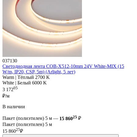
037130
Светодиодная лента COB-X512-10mm 24V White-MIX (15
W/m, IP20, CSP, 5m) (Arlight, 5 лет)
Warm | Тёплый 2700 K
White | Белый 6000 K
05
3 172
₽/м
В наличии
25
Пакет (полиэтилен) 5 м —
15 860
₽
Пакет (полиэтилен) 5 м
25
15 860
₽