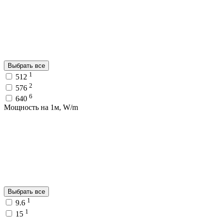
Выбрать все
1
512
2
576
6
640
Мощность на 1м, W/m
Выбрать все
1
9.6
1
15