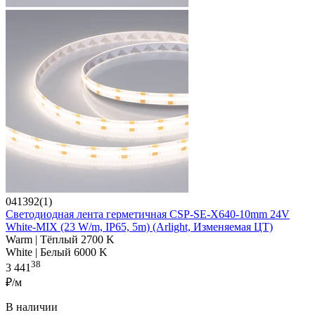
041392(1)
Светодиодная лента герметичная CSP-SE-X640-10mm 24V
White-MIX (23 W/m, IP65, 5m) (Arlight, Изменяемая ЦТ)
Warm | Тёплый 2700 K
White | Белый 6000 K
38
3 441
₽/м
В наличии