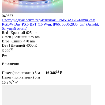
040623
Светодиодная лента герметичная SPI-P-BA120-14mm 24V
RGBW-Day-PX6-BPT (16 W/m, IP66, 5060/2835, 5m) (Arlight,
бегущий огонь)
Red | Красный 625 nm
Green | Зелёный 525 nm
Blue | Синий 470 nm
Day | Дневной 4000 K
31
3 269
₽/м
В наличии
55
Пакет (полиэтилен) 5 м —
16 346
₽
Пакет (полиэтилен) 5 м
55
16 346
₽