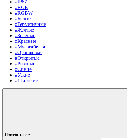
#IP67
#RGB
#RGBW
#Белые
#Герметичные
#Желтые
#Зеленые
#Красные
#Мультибелая
#Оранжевые
#Открытые
#Розовые
#Синие
#Узкие
#Широкие
Показать все