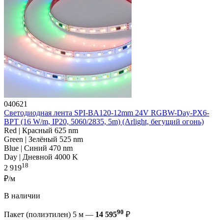
040621
Светодиодная лента SPI-BA120-12mm 24V RGBW-Day-PX6-
BPT (16 W/m, IP20, 5060/2835, 5m) (Arlight, бегущий огонь)
Red | Красный 625 nm
Green | Зелёный 525 nm
Blue | Синий 470 nm
Day | Дневной 4000 K
18
2 919
₽/м
В наличии
90
Пакет (полиэтилен) 5 м —
14 595
₽