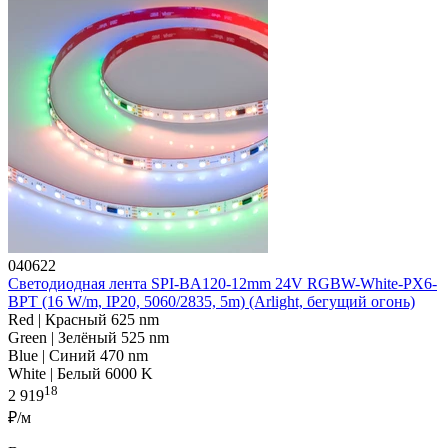
040622
Светодиодная лента SPI-BA120-12mm 24V RGBW-White-PX6-
BPT (16 W/m, IP20, 5060/2835, 5m) (Arlight, бегущий огонь)
Red | Красный 625 nm
Green | Зелёный 525 nm
Blue | Синий 470 nm
White | Белый 6000 K
18
2 919
₽/м