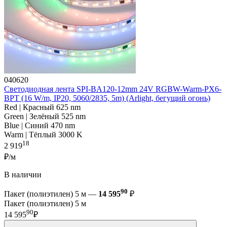
040620
Светодиодная лента SPI-BA120-12mm 24V RGBW-Warm-PX6-
BPT (16 W/m, IP20, 5060/2835, 5m) (Arlight, бегущий огонь)
Red | Красный 625 nm
Green | Зелёный 525 nm
Blue | Синий 470 nm
Warm | Тёплый 3000 K
18
2 919
₽/м
В наличии
90
Пакет (полиэтилен) 5 м —
14 595
₽
Пакет (полиэтилен) 5 м
90
14 595
₽