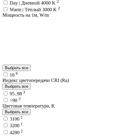
2
Day | Дневной 4000 K
2
Warm | Тёплый 3000 K
Мощность на 1м, W/m
Выбрать все
6
16
Индекс цветопередачи CRI (Ra)
Выбрать все
3
95..98
3
>90
Цветовая температура, K
Выбрать все
1
3100
1
3200
2
4200