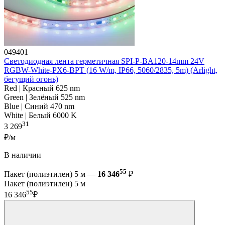
049401
Светодиодная лента герметичная SPI-P-BA120-14mm 24V
RGBW-White-PX6-BPT (16 W/m, IP66, 5060/2835, 5m) (Arlight,
бегущий огонь)
Red | Красный 625 nm
Green | Зелёный 525 nm
Blue | Синий 470 nm
White | Белый 6000 K
31
3 269
₽/м
В наличии
55
Пакет (полиэтилен) 5 м —
16 346
₽
Пакет (полиэтилен) 5 м
55
16 346
₽