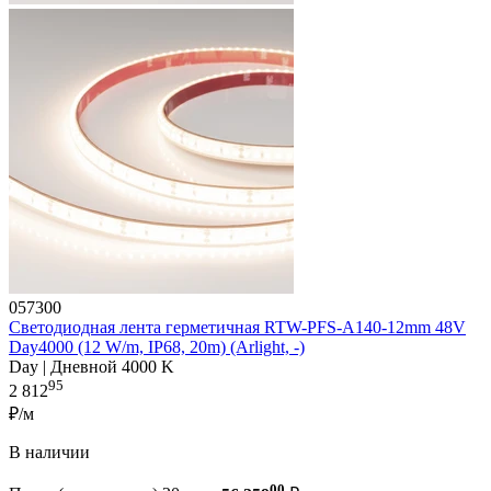
057300
Светодиодная лента герметичная RTW-PFS-A140-12mm 48V
Day4000 (12 W/m, IP68, 20m) (Arlight, -)
Day | Дневной 4000 K
95
2 812
₽/м
В наличии
00