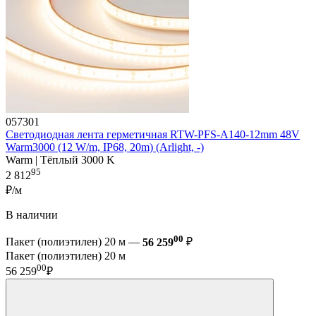
057301
Светодиодная лента герметичная RTW-PFS-A140-12mm 48V
Warm3000 (12 W/m, IP68, 20m) (Arlight, -)
Warm | Тёплый 3000 K
95
2 812
₽/м
В наличии
00
Пакет (полиэтилен) 20 м —
56 259
₽
Пакет (полиэтилен) 20 м
00
56 259
₽