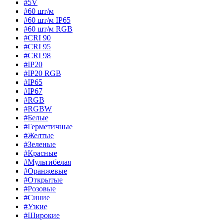
#5V
#60 шт/м
#60 шт/м IP65
#60 шт/м RGB
#CRI 90
#CRI 95
#CRI 98
#IP20
#IP20 RGB
#IP65
#IP67
#RGB
#RGBW
#Белые
#Герметичные
#Желтые
#Зеленые
#Красные
#Мультибелая
#Оранжевые
#Открытые
#Розовые
#Синие
#Узкие
#Широкие