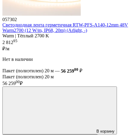
057302
Светодиодная лента герметичная RTW-PFS-A140-12mm 48V
Warm2700 (12 W/m, IP68, 20m) (Arlight, -)
Warm | Тёплый 2700 K
95
2 812
₽/м
Нет в наличии
00
Пакет (полиэтилен) 20 м —
56 259
₽
Пакет (полиэтилен) 20 м
00
56 259
₽
В корзину