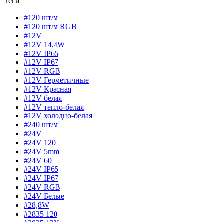
Теги
#120 шт/м
#120 шт/м RGB
#12V
#12V 14,4W
#12V IP65
#12V IP67
#12V RGB
#12V Герметичные
#12V Красная
#12V белая
#12V тепло-белая
#12V холодно-белая
#240 шт/м
#24V
#24V 120
#24V 5mm
#24V 60
#24V IP65
#24V IP67
#24V RGB
#24V Белые
#28,8W
#2835 120