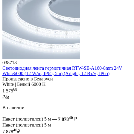
038718
Светодиодная лента герметичная RTW-SE-A160-8mm 24V
White6000 (12 W/m, IP65, 5m) (Arlight, 12 Вт/м, IP65)
Произведено в Беларуси
White | Белый 6000 K
68
1 575
₽/м
В наличии
40
Пакет (полиэтилен) 5 м —
7 878
₽
Пакет (полиэтилен) 5 м
40
7 878
₽