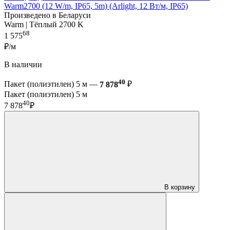
Warm2700 (12 W/m, IP65, 5m) (Arlight, 12 Вт/м, IP65)
Произведено в Беларуси
Warm | Тёплый 2700 K
68
1 575
₽/м
В наличии
40
Пакет (полиэтилен) 5 м —
7 878
₽
Пакет (полиэтилен) 5 м
40
7 878
₽
В корзину