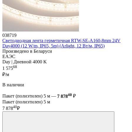
038719
Светодиодная лента герметичная RTW-SE-A160-8mm 24V
Day4000 (12 W/m, IP65, 5m) (Arlight, 12 Вт/м, IP65)
Произведено в Беларуси
ЕАЭС
Day | Дневной 4000 K
68
1 575
₽/м
В наличии
40
Пакет (полиэтилен) 5 м —
7 878
₽
Пакет (полиэтилен) 5 м
40
7 878
₽