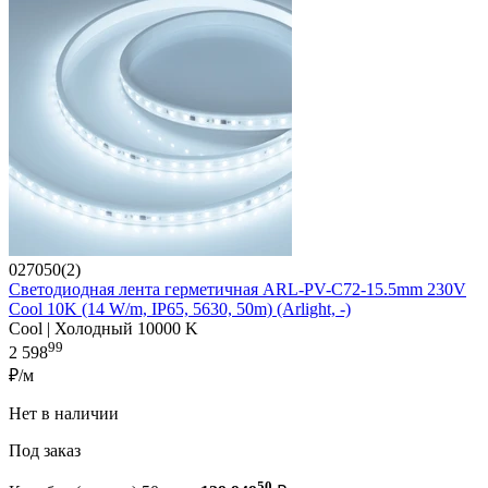
027050(2)
Светодиодная лента герметичная ARL-PV-C72-15.5mm 230V
Cool 10K (14 W/m, IP65, 5630, 50m) (Arlight, -)
Cool | Холодный 10000 K
99
2 598
₽/м
Нет в наличии
Под заказ
50