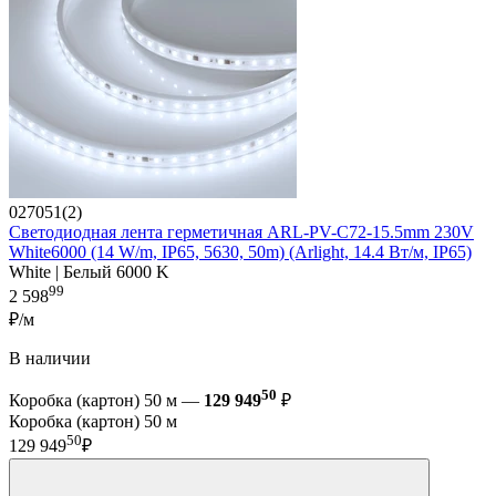
027051(2)
Светодиодная лента герметичная ARL-PV-С72-15.5mm 230V
White6000 (14 W/m, IP65, 5630, 50m) (Arlight, 14.4 Вт/м, IP65)
White | Белый 6000 K
99
2 598
₽/м
В наличии
50
Коробка (картон) 50 м —
129 949
₽
Коробка (картон) 50 м
50
129 949
₽