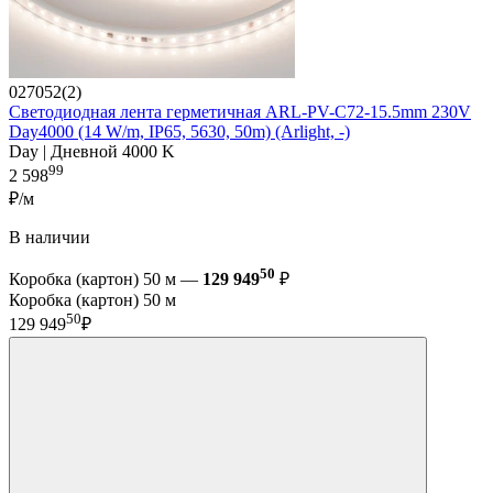
027052(2)
Светодиодная лента герметичная ARL-PV-C72-15.5mm 230V
Day4000 (14 W/m, IP65, 5630, 50m) (Arlight, -)
Day | Дневной 4000 K
99
2 598
₽/м
В наличии
50
Коробка (картон) 50 м —
129 949
₽
Коробка (картон) 50 м
50
129 949
₽