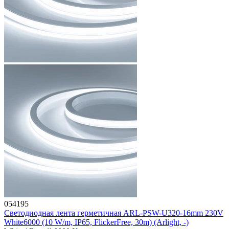
054195
Светодиодная лента герметичная ARL-PSW-U320-16mm 230V
White6000 (10 W/m, IP65, FlickerFree, 30m) (Arlight, -)