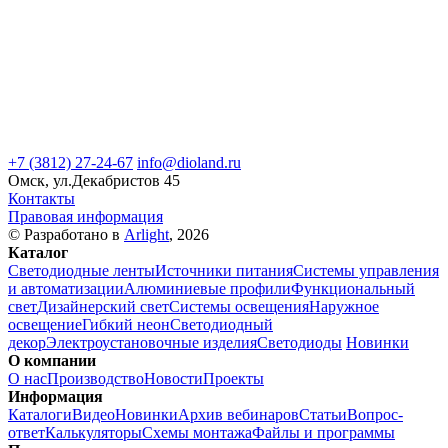
+7 (3812) 27-24-67
info@dioland.ru
Омск, ул.Декабристов 45
Контакты
Правовая информация
© Разработано в
Arlight
, 2026
Каталог
Светодиодные ленты
Источники питания
Системы управления
и автоматизации
Алюминиевые профили
Функциональный
свет
Дизайнерский свет
Системы освещения
Наружное
освещение
Гибкий неон
Светодиодный
декор
Электроустановочные изделия
Светодиоды
Новинки
О компании
О нас
Производство
Новости
Проекты
Информация
Каталоги
Видео
Новинки
Архив вебинаров
Статьи
Вопрос-
ответ
Калькуляторы
Схемы монтажа
Файлы и программы