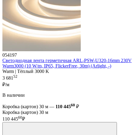
054197
Светодиодная лента герметичная ARL-PSW-U320-16mm 230V
Warm3000 (10 W/m, IP65, FlickerFree, 30m) (Arlight, -)
Warm | Тёплый 3000 K
52
3 681
₽/м
В наличии
60
Коробка (картон) 30 м —
110 445
₽
Коробка (картон) 30 м
60
110 445
₽