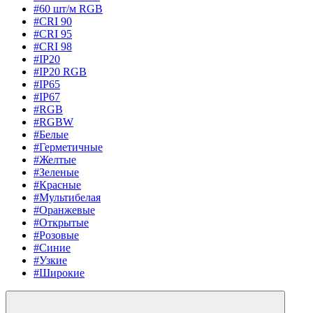
#60 шт/м RGB
#CRI 90
#CRI 95
#CRI 98
#IP20
#IP20 RGB
#IP65
#IP67
#RGB
#RGBW
#Белые
#Герметичные
#Желтые
#Зеленые
#Красные
#Мультибелая
#Оранжевые
#Открытые
#Розовые
#Синие
#Узкие
#Широкие