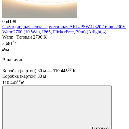
054198
Светодиодная лента герметичная ARL-PSW-U320-16mm 230V
Warm2700 (10 W/m, IP65, FlickerFree, 30m) (Arlight, -)
Warm | Тёплый 2700 K
52
3 681
₽/м
В наличии
60
Коробка (картон) 30 м —
110 445
₽
Коробка (картон) 30 м
60
110 445
₽
В корзину