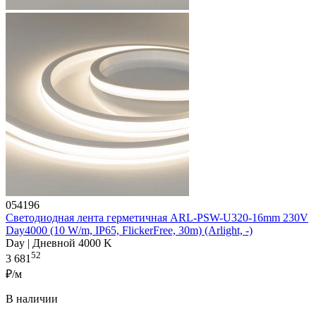
054196
Светодиодная лента герметичная ARL-PSW-U320-16mm 230V
Day4000 (10 W/m, IP65, FlickerFree, 30m) (Arlight, -)
Day | Дневной 4000 K
52
3 681
₽/м
В наличии