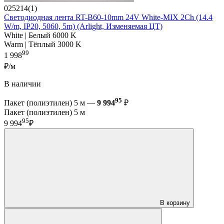
025214(1)
Светодиодная лента RT-B60-10mm 24V White-MIX 2Ch (14.4
W/m, IP20, 5060, 5m) (Arlight, Изменяемая ЦТ)
White | Белый 6000 K
Warm | Тёплый 3000 K
99
1 998
₽/м
В наличии
95
Пакет (полиэтилен) 5 м —
9 994
₽
Пакет (полиэтилен) 5 м
95
9 994
₽
В корзину