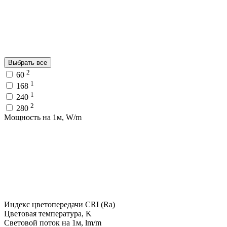
Выбрать все
2
60
1
168
1
240
2
280
Мощность на 1м, W/m
Индекс цветопередачи CRI (Ra)
Цветовая температура, K
Световой поток на 1м, lm/m