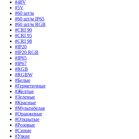
#48V
#5V
#60 шт/м
#60 шт/м IP65
#60 шт/м RGB
#CRI 90
#CRI 95
#CRI 98
#IP20
#IP20 RGB
#IP65
#IP67
#RGB
#RGBW
#Белые
#Герметичные
#Желтые
#Зеленые
#Красные
#Мультибелая
#Оранжевые
#Открытые
#Розовые
#Синие
#Узкие