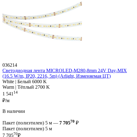
036214
Светодиодная лента MICROLED-M280-8mm 24V Day-MIX
(16.5 W/m, IP20, 2216, 5m) (Arlight, Изменяемая ЦТ)
White | Белый 6000 K
Warm | Тёплый 2700 K
14
1 541
₽/м
В наличии
70
Пакет (полиэтилен) 5 м —
7 705
₽
Пакет (полиэтилен) 5 м
70
7 705
₽