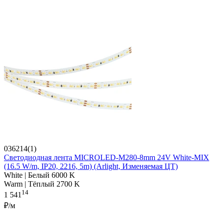
036214(1)
Светодиодная лента MICROLED-M280-8mm 24V White-MIX
(16.5 W/m, IP20, 2216, 5m) (Arlight, Изменяемая ЦТ)
White | Белый 6000 K
Warm | Тёплый 2700 K
14
1 541
₽/м