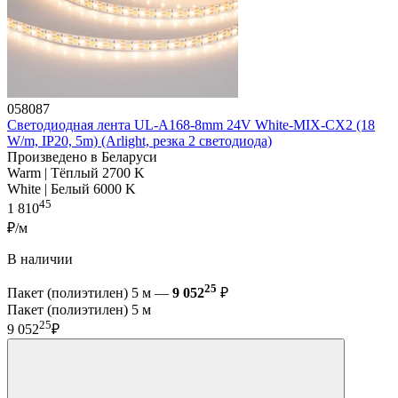
058087
Светодиодная лента UL-A168-8mm 24V White-MIX-CX2 (18
W/m, IP20, 5m) (Arlight, резка 2 светодиода)
Произведено в Беларуси
Warm | Тёплый 2700 K
White | Белый 6000 K
45
1 810
₽/м
В наличии
25
Пакет (полиэтилен) 5 м —
9 052
₽
Пакет (полиэтилен) 5 м
25
9 052
₽