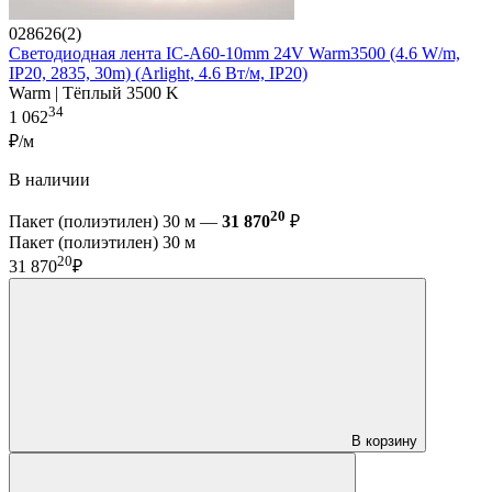
028626(2)
Светодиодная лента IC-A60-10mm 24V Warm3500 (4.6 W/m,
IP20, 2835, 30m) (Arlight, 4.6 Вт/м, IP20)
Warm | Тёплый 3500 K
34
1 062
₽/м
В наличии
20
Пакет (полиэтилен) 30 м —
31 870
₽
Пакет (полиэтилен) 30 м
20
31 870
₽
В корзину