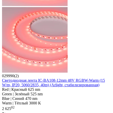
029990(2)
Светодиодная лента IC-BA108-12mm 48V RGBW-Warm (15
W/m, IP20, 5060/2835, 40m) (Arlight, стабилизированная)
Red | Красный 625 nm
Green | Зелёный 525 nm
Blue | Синий 470 nm
Warm | Тёплый 3000 K
02
2 625