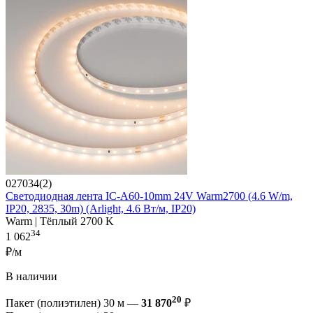
027034(2)
Светодиодная лента IC-A60-10mm 24V Warm2700 (4.6 W/m,
IP20, 2835, 30m) (Arlight, 4.6 Вт/м, IP20)
Warm | Тёплый 2700 K
34
1 062
₽/м
В наличии
20
Пакет (полиэтилен) 30 м —
31 870
₽