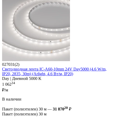
027031(2)
Светодиодная лента IC-A60-10mm 24V Day5000 (4.6 W/m,
IP20, 2835, 30m) (Arlight, 4.6 Вт/м, IP20)
Day | Дневной 5000 K
34
1 062
₽/м
В наличии
20
Пакет (полиэтилен) 30 м —
31 870
₽
Пакет (полиэтилен) 30 м