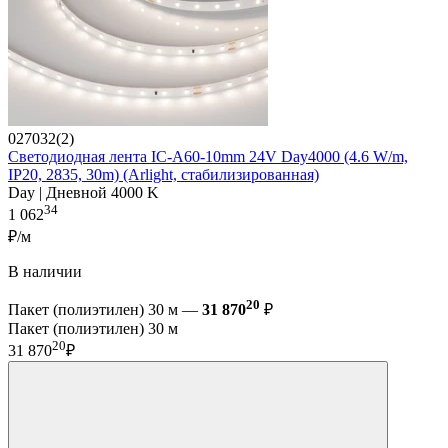
027032(2)
Светодиодная лента IC-A60-10mm 24V Day4000 (4.6 W/m,
IP20, 2835, 30m) (Arlight, стабилизированная)
Day | Дневной 4000 K
34
1 062
₽/м
В наличии
20
Пакет (полиэтилен) 30 м —
31 870
₽
Пакет (полиэтилен) 30 м
20
31 870
₽