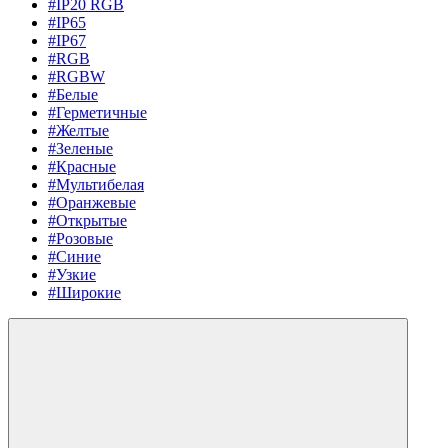
#IP20 RGB
#IP65
#IP67
#RGB
#RGBW
#Белые
#Герметичные
#Желтые
#Зеленые
#Красные
#Мультибелая
#Оранжевые
#Открытые
#Розовые
#Синие
#Узкие
#Широкие