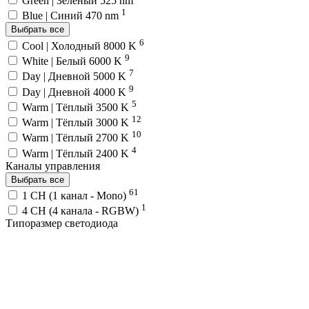
Green | Зелёный 525 nm
1
Blue | Синий 470 nm
Выбрать все
6
Cool | Холодный 8000 K
9
White | Белый 6000 K
7
Day | Дневной 5000 K
9
Day | Дневной 4000 K
5
Warm | Тёплый 3500 K
12
Warm | Тёплый 3000 K
10
Warm | Тёплый 2700 K
4
Warm | Тёплый 2400 K
Каналы управления
Выбрать все
61
1 CH (1 канал - Mono)
1
4 CH (4 канала - RGBW)
Типоразмер светодиода