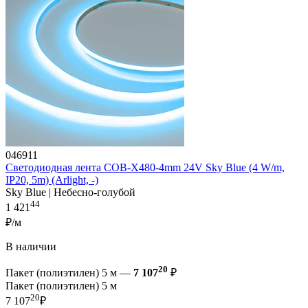
046911
Светодиодная лента COB-X480-4mm 24V Sky Blue (4 W/m,
IP20, 5m) (Arlight, -)
Sky Blue | Небесно-голубой
44
1 421
₽/м
В наличии
20
Пакет (полиэтилен) 5 м —
7 107
₽
Пакет (полиэтилен) 5 м
20
7 107
₽