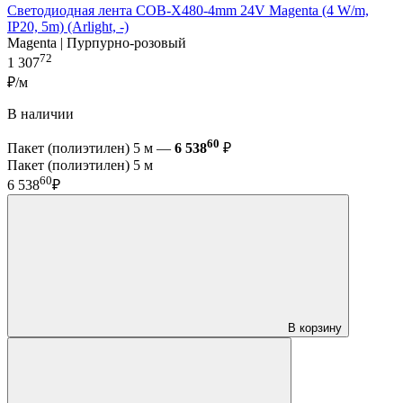
Светодиодная лента COB-X480-4mm 24V Magenta (4 W/m,
IP20, 5m) (Arlight, -)
Magenta | Пурпурно-розовый
72
1 307
₽/м
В наличии
60
Пакет (полиэтилен) 5 м —
6 538
₽
Пакет (полиэтилен) 5 м
60
6 538
₽
В корзину