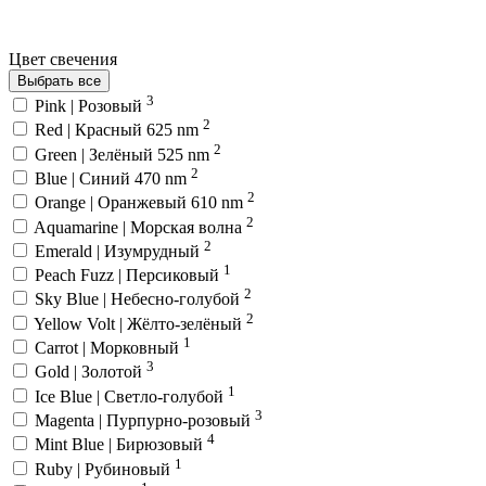
Цвет свечения
Выбрать все
3
Pink | Розовый
2
Red | Красный 625 nm
2
Green | Зелёный 525 nm
2
Blue | Синий 470 nm
2
Orange | Оранжевый 610 nm
2
Aquamarine | Морская волна
2
Emerald | Изумрудный
1
Peach Fuzz | Персиковый
2
Sky Blue | Небесно-голубой
2
Yellow Volt | Жёлто-зелёный
1
Carrot | Морковный
3
Gold | Золотой
1
Ice Blue | Светло-голубой
3
Magenta | Пурпурно-розовый
4
Mint Blue | Бирюзовый
1
Ruby | Рубиновый