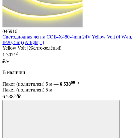
046916
Светодиодная лента COB-X480-4mm 24V Yellow Volt (4 W/m,
IP20, 5m) (Arlight, -)
Yellow Volt | Жёлто-зелёный
72
1 307
₽/м
В наличии
60
Пакет (полиэтилен) 5 м —
6 538
₽
Пакет (полиэтилен) 5 м
60
6 538
₽