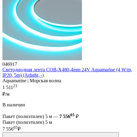
046917
Светодиодная лента COB-X480-4mm 24V Aquamarine (4 W/m,
IP20, 5m) (Arlight, -)
Aquamarine | Морская волна
21
1 511
₽/м
В наличии
05
Пакет (полиэтилен) 5 м —
7 556
₽
Пакет (полиэтилен) 5 м
05
7 556
₽