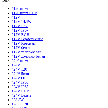
Теги
#120 шт/м
#120 шт/м RGB
#12V
#12V 14,4W
#12V IP65
#12V IP67
#12V RGB
#12V Герметичные
#12V Красная
#12V белая
#12V тепло-белая
#12V холодно-белая
#240 шт/м
#24V
#24V 120
#24V 5mm
#24V 60
#24V IP65
#24V IP67
#24V RGB
#24V Белые
#28,8W
#2835 120