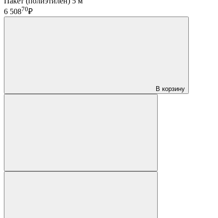
Пакет (полиэтилен) 5 м
70
6 508
₽
В корзину