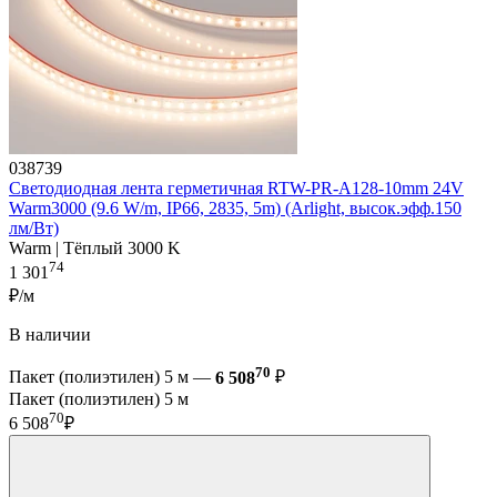
038739
Светодиодная лента герметичная RTW-PR-A128-10mm 24V
Warm3000 (9.6 W/m, IP66, 2835, 5m) (Arlight, высок.эфф.150
лм/Вт)
Warm | Тёплый 3000 K
74
1 301
₽/м
В наличии
70
Пакет (полиэтилен) 5 м —
6 508
₽
Пакет (полиэтилен) 5 м
70
6 508
₽