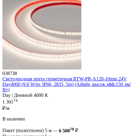
038738
Светодиодная лента герметичная RTW-PR-A128-10mm 24V
Day4000 (9.6 W/m, IP66, 2835, 5m) (Arlight, высок.эфф.150 лм/
Вт)
Day | Дневной 4000 K
74
1 301
₽/м
В наличии
70
Пакет (полиэтилен) 5 м —
6 508
₽