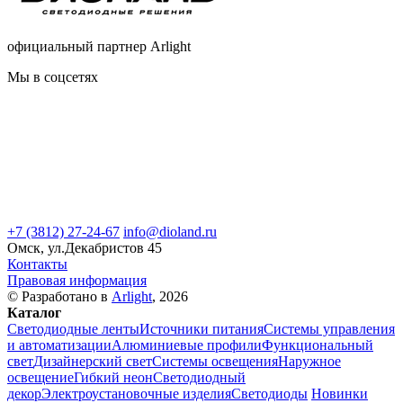
официальный партнер Arlight
Мы в соцсетях
+7 (3812) 27-24-67
info@dioland.ru
Омск, ул.Декабристов 45
Контакты
Правовая информация
© Разработано в
Arlight
, 2026
Каталог
Светодиодные ленты
Источники питания
Системы управления
и автоматизации
Алюминиевые профили
Функциональный
свет
Дизайнерский свет
Системы освещения
Наружное
освещение
Гибкий неон
Светодиодный
декор
Электроустановочные изделия
Светодиоды
Новинки