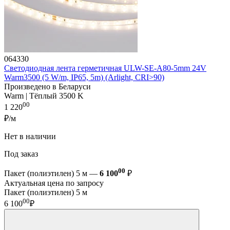
064330
Светодиодная лента герметичная ULW-SE-A80-5mm 24V
Warm3500 (5 W/m, IP65, 5m) (Arlight, CRI>90)
Произведено в Беларуси
Warm | Тёплый 3500 K
00
1 220
₽/м
Нет в наличии
Под заказ
00
Пакет (полиэтилен) 5 м —
6 100
₽
Актуальная цена по запросу
Пакет (полиэтилен) 5 м
00
6 100
₽