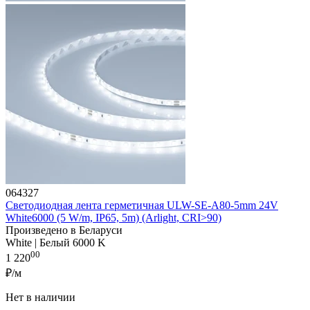
064327
Светодиодная лента герметичная ULW-SE-A80-5mm 24V
White6000 (5 W/m, IP65, 5m) (Arlight, CRI>90)
Произведено в Беларуси
White | Белый 6000 K
00
1 220
₽/м
Нет в наличии