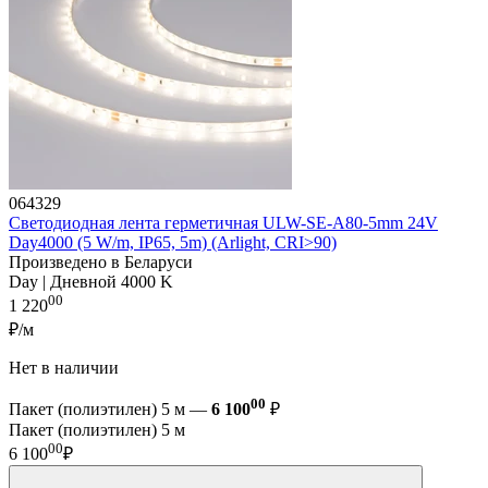
064329
Светодиодная лента герметичная ULW-SE-A80-5mm 24V
Day4000 (5 W/m, IP65, 5m) (Arlight, CRI>90)
Произведено в Беларуси
Day | Дневной 4000 K
00
1 220
₽/м
Нет в наличии
00
Пакет (полиэтилен) 5 м —
6 100
₽
Пакет (полиэтилен) 5 м
00
6 100
₽