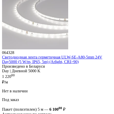
064328
Светодиодная лента герметичная ULW-SE-A80-5mm 24V
Day5000 (5 W/m, IP65, 5m) (Arlight, CRI>90)
Произведено в Беларуси
Day | Дневной 5000 K
00
1 220
₽/м
Нет в наличии
Под заказ
00
Пакет (полиэтилен) 5 м —
6 100
₽