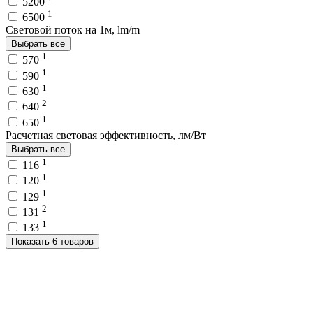
5200
1
6500
Световой поток на 1м, lm/m
Выбрать все
1
570
1
590
1
630
2
640
1
650
Расчетная световая эффективность, лм/Вт
Выбрать все
1
116
1
120
1
129
2
131
1
133
Показать 6 товаров