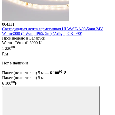
064331
Светодиодная лента герметичная ULW-SE-A80-5mm 24V
Warm3000 (5 W/m, IP65, 5m) (Arlight, CRI>90)
Произведено в Беларуси
Warm | Тёплый 3000 K
00
1 220
₽/м
Нет в наличии
00
Пакет (полиэтилен) 5 м —
6 100
₽
Пакет (полиэтилен) 5 м
00
6 100
₽