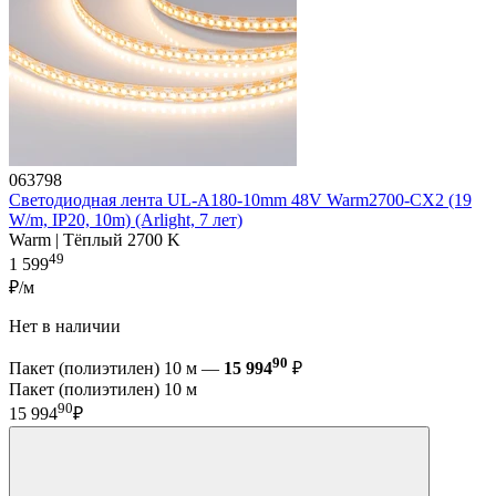
063798
Светодиодная лента UL-A180-10mm 48V Warm2700-CX2 (19
W/m, IP20, 10m) (Arlight, 7 лет)
Warm | Тёплый 2700 K
49
1 599
₽/м
Нет в наличии
90
Пакет (полиэтилен) 10 м —
15 994
₽
Пакет (полиэтилен) 10 м
90
15 994
₽