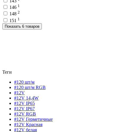
143
1
146
2
148
1
151
Показать 6 товаров
Теги
#120 шт/м
#120 шт/м RGB
#12V
#12V 14,4W
#12V IP65
#12V IP67
#12V RGB
#12V Герметичные
#12V Красная
#12V белая