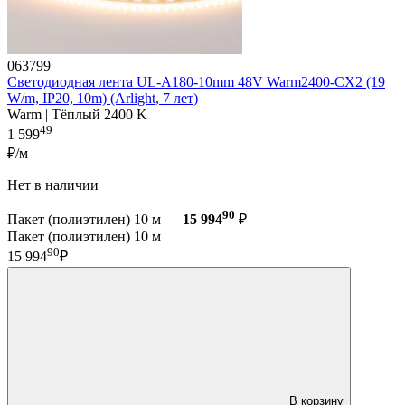
063799
Светодиодная лента UL-A180-10mm 48V Warm2400-CX2 (19
W/m, IP20, 10m) (Arlight, 7 лет)
Warm | Тёплый 2400 K
49
1 599
₽/м
Нет в наличии
90
Пакет (полиэтилен) 10 м —
15 994
₽
Пакет (полиэтилен) 10 м
90
15 994
₽
В корзину