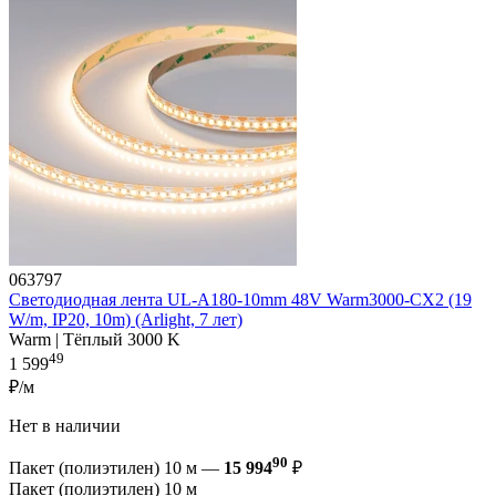
063797
Светодиодная лента UL-A180-10mm 48V Warm3000-CX2 (19
W/m, IP20, 10m) (Arlight, 7 лет)
Warm | Тёплый 3000 K
49
1 599
₽/м
Нет в наличии
90
Пакет (полиэтилен) 10 м —
15 994
₽
Пакет (полиэтилен) 10 м