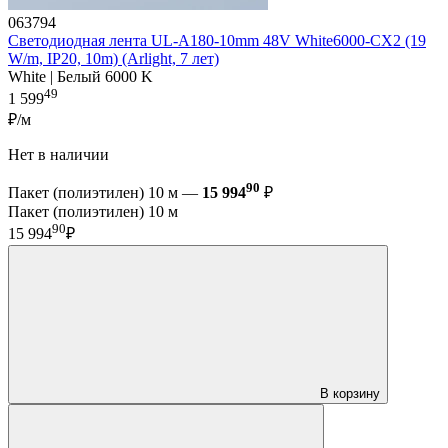
063794
Светодиодная лента UL-A180-10mm 48V White6000-CX2 (19
W/m, IP20, 10m) (Arlight, 7 лет)
White | Белый 6000 K
49
1 599
₽/м
Нет в наличии
90
Пакет (полиэтилен) 10 м —
15 994
₽
Пакет (полиэтилен) 10 м
90
15 994
₽
В корзину