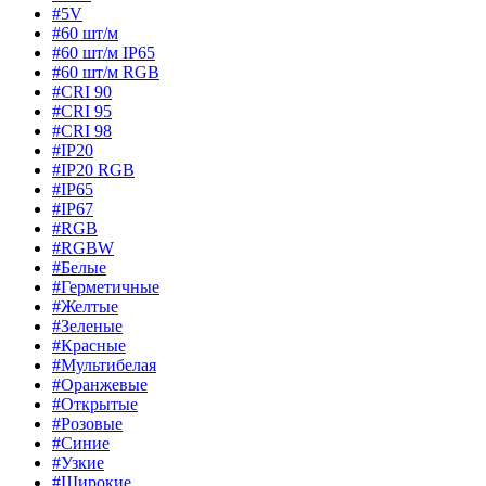
#5V
#60 шт/м
#60 шт/м IP65
#60 шт/м RGB
#CRI 90
#CRI 95
#CRI 98
#IP20
#IP20 RGB
#IP65
#IP67
#RGB
#RGBW
#Белые
#Герметичные
#Желтые
#Зеленые
#Красные
#Мультибелая
#Оранжевые
#Открытые
#Розовые
#Синие
#Узкие
#Широкие