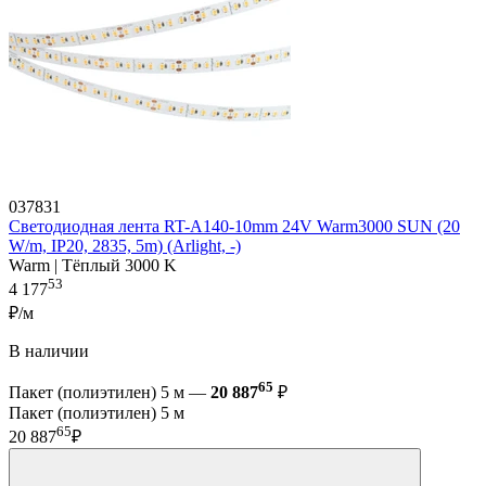
037831
Светодиодная лента RT-A140-10mm 24V Warm3000 SUN (20
W/m, IP20, 2835, 5m) (Arlight, -)
Warm | Тёплый 3000 K
53
4 177
₽/м
В наличии
65
Пакет (полиэтилен) 5 м —
20 887
₽
Пакет (полиэтилен) 5 м
65
20 887
₽