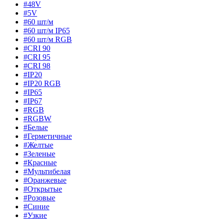
#48V
#5V
#60 шт/м
#60 шт/м IP65
#60 шт/м RGB
#CRI 90
#CRI 95
#CRI 98
#IP20
#IP20 RGB
#IP65
#IP67
#RGB
#RGBW
#Белые
#Герметичные
#Желтые
#Зеленые
#Красные
#Мультибелая
#Оранжевые
#Открытые
#Розовые
#Синие
#Узкие