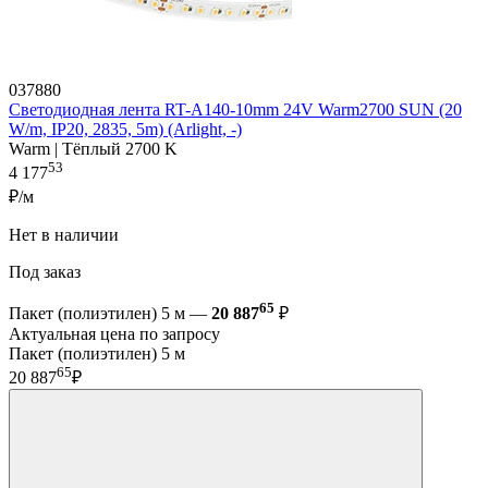
037880
Светодиодная лента RT-A140-10mm 24V Warm2700 SUN (20
W/m, IP20, 2835, 5m) (Arlight, -)
Warm | Тёплый 2700 K
53
4 177
₽/м
Нет в наличии
Под заказ
65
Пакет (полиэтилен) 5 м —
20 887
₽
Актуальная цена по запросу
Пакет (полиэтилен) 5 м
65
20 887
₽