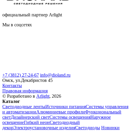
официальный партнер Arlight
Мы в соцсетях
+7 (3812) 27-24-67
info@dioland.ru
Омск, ул.Декабристов 45
Контакты
Правовая информация
© Разработано в
Arlight
, 2026
Каталог
Светодиодные ленты
Источники питания
Системы управления
и автоматизации
Алюминиевые профили
Функциональный
свет
Дизайнерский свет
Системы освещения
Наружное
освещение
Гибкий неон
Светодиодный
декор
Электроустановочные изделия
Светодиоды
Новинки