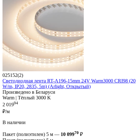
025152(2)
Светодиодная лента RT-A196-15mm 24V Warm3000 CRI98 (20
W/m, IP20, 2835, 5m) (Arlight, Открытый)
Произведено в Беларуси
Warm | Тёплый 3000 K
94
2 019
₽/м
В наличии
70
Пакет (полиэтилен) 5 м —
10 099
₽