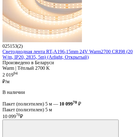
025153(2)
Светодиодная лента RT-A196-15mm 24V Warm2700 CRI98 (20
W/m, IP20, 2835, 5m) (Arlight, Открытый)
Произведено в Беларуси
Warm | Тёплый 2700 K
94
2 019
₽/м
В наличии
70
Пакет (полиэтилен) 5 м —
10 099
₽
Пакет (полиэтилен) 5 м
70
10 099
₽