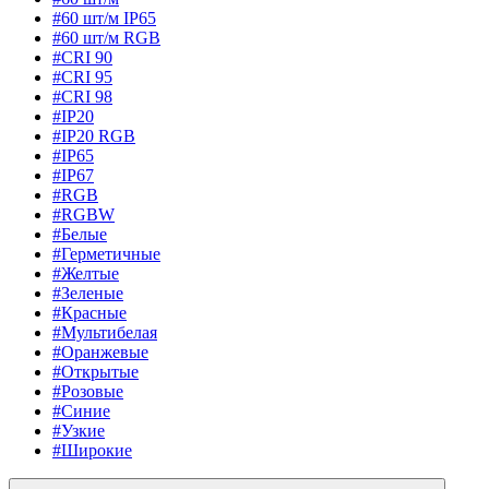
#60 шт/м IP65
#60 шт/м RGB
#CRI 90
#CRI 95
#CRI 98
#IP20
#IP20 RGB
#IP65
#IP67
#RGB
#RGBW
#Белые
#Герметичные
#Желтые
#Зеленые
#Красные
#Мультибелая
#Оранжевые
#Открытые
#Розовые
#Синие
#Узкие
#Широкие