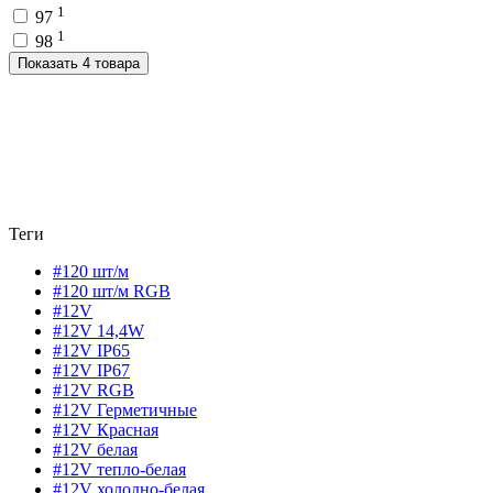
1
97
1
98
Показать 4 товара
Теги
#120 шт/м
#120 шт/м RGB
#12V
#12V 14,4W
#12V IP65
#12V IP67
#12V RGB
#12V Герметичные
#12V Красная
#12V белая
#12V тепло-белая
#12V холодно-белая