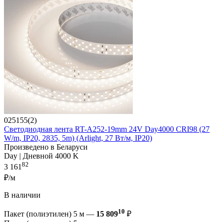
025155(2)
Светодиодная лента RT-A252-19mm 24V Day4000 CRI98 (27
W/m, IP20, 2835, 5m) (Arlight, 27 Вт/м, IP20)
Произведено в Беларуси
Day | Дневной 4000 K
82
3 161
₽/м
В наличии
10
Пакет (полиэтилен) 5 м —
15 809
₽