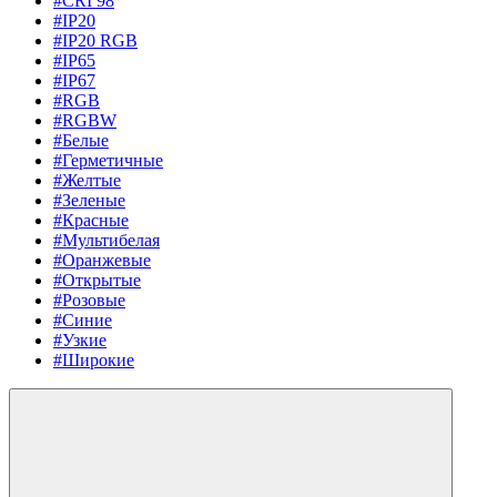
#CRI 98
#IP20
#IP20 RGB
#IP65
#IP67
#RGB
#RGBW
#Белые
#Герметичные
#Желтые
#Зеленые
#Красные
#Мультибелая
#Оранжевые
#Открытые
#Розовые
#Синие
#Узкие
#Широкие