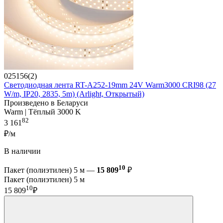
025156(2)
Светодиодная лента RT-A252-19mm 24V Warm3000 CRI98 (27
W/m, IP20, 2835, 5m) (Arlight, Открытый)
Произведено в Беларуси
Warm | Тёплый 3000 K
82
3 161
₽/м
В наличии
10
Пакет (полиэтилен) 5 м —
15 809
₽
Пакет (полиэтилен) 5 м
10
15 809
₽