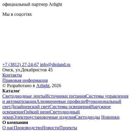
официальный партнер Arlight
Мы в соцсетях
+7 (3812) 27-24-67
info@dioland.ru
Омск, ул.Декабристов 45
Контакты
Правовая информация
© Разработано в
Arlight
, 2026
Каталог
Светодиодные ленты
Источники питания
Системы управления
и автоматизации
Алюминиевые профили
Функциональный
свет
Дизайнерский свет
Системы освещения
Наружное
освещение
Гибкий неон
Светодиодный
декор
Электроустановочные изделия
Светодиоды
Новинки
О компании
О нас
Производство
Новости
Проекты