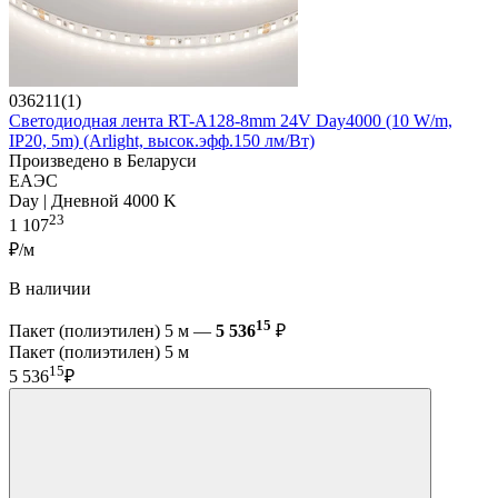
036211(1)
Светодиодная лента RT-A128-8mm 24V Day4000 (10 W/m,
IP20, 5m) (Arlight, высок.эфф.150 лм/Вт)
Произведено в Беларуси
ЕАЭС
Day | Дневной 4000 K
23
1 107
₽/м
В наличии
15
Пакет (полиэтилен) 5 м —
5 536
₽
Пакет (полиэтилен) 5 м
15
5 536
₽