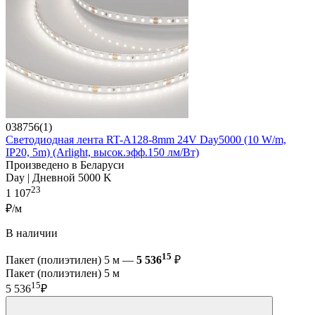
038756(1)
Светодиодная лента RT-A128-8mm 24V Day5000 (10 W/m,
IP20, 5m) (Arlight, высок.эфф.150 лм/Вт)
Произведено в Беларуси
Day | Дневной 5000 K
23
1 107
₽/м
В наличии
15
Пакет (полиэтилен) 5 м —
5 536
₽
Пакет (полиэтилен) 5 м
15
5 536
₽