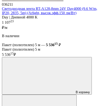
036211
Светодиодная лента RT-A128-8mm 24V Day4000 (9.6 W/m,
IP20, 2835, 5m) (Arlight, высок.эфф.150 лм/Вт)
Day | Дневной 4000 K
23
1 107
₽/м
В наличии
15
Пакет (полиэтилен) 5 м —
5 536
₽
Пакет (полиэтилен) 5 м
15
5 536
₽
В корзину