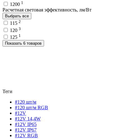
1
1200
Расчетная световая эффективность, лм/Вт
Выбрать все
2
115
3
120
1
125
Показать 6 товаров
Теги
#120 шт/м
#120 шт/м RGB
#12V
#12V 14,4W
#12V IP65
#12V IP67
#12V RGB