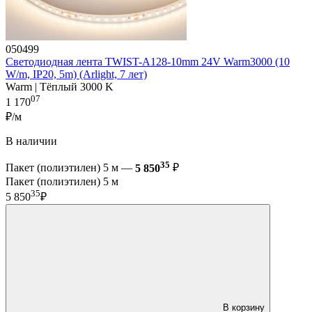
050499
Светодиодная лента TWIST-A128-10mm 24V Warm3000 (10
W/m, IP20, 5m) (Arlight, 7 лет)
Warm | Тёплый 3000 K
07
1 170
₽/м
В наличии
35
Пакет (полиэтилен) 5 м —
5 850
₽
Пакет (полиэтилен) 5 м
35
5 850
₽
В корзину