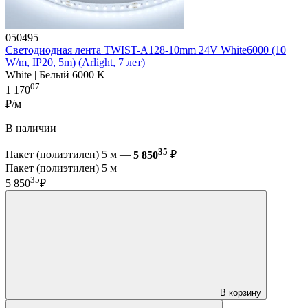
050495
Светодиодная лента TWIST-A128-10mm 24V White6000 (10
W/m, IP20, 5m) (Arlight, 7 лет)
White | Белый 6000 K
07
1 170
₽/м
В наличии
35
Пакет (полиэтилен) 5 м —
5 850
₽
Пакет (полиэтилен) 5 м
35
5 850
₽
В корзину