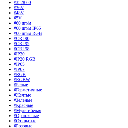
#3528 60
#36V
#48V
#5V
#60 шт/м
#60 шт/м IP65
#60 шт/м RGB
#CRI 90
#CRI 95
#CRI 98
#IP20
#IP20 RGB
#IP65
#IP67
#RGB
#RGBW
#Белые
#Герметичные
#Желтые
#Зеленые
#Красные
#Мультибелая
#Оранжевые
#Открытые
#Розовые