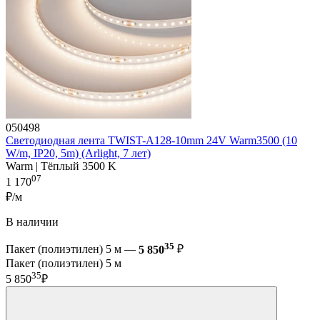
050498
Светодиодная лента TWIST-A128-10mm 24V Warm3500 (10
W/m, IP20, 5m) (Arlight, 7 лет)
Warm | Тёплый 3500 K
07
1 170
₽/м
В наличии
35
Пакет (полиэтилен) 5 м —
5 850
₽
Пакет (полиэтилен) 5 м
35
5 850
₽