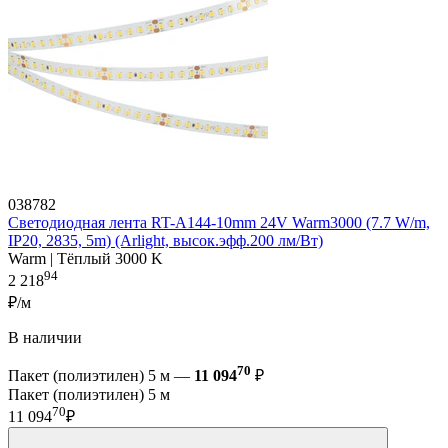
038782
Светодиодная лента RT-A144-10mm 24V Warm3000 (7.7 W/m,
IP20, 2835, 5m) (Arlight, высок.эфф.200 лм/Вт)
Warm | Тёплый 3000 K
94
2 218
₽/м
В наличии
70
Пакет (полиэтилен) 5 м —
11 094
₽
Пакет (полиэтилен) 5 м
70
11 094
₽