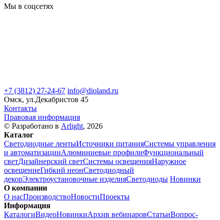
Мы в соцсетях
+7 (3812) 27-24-67
info@dioland.ru
Омск, ул.Декабристов 45
Контакты
Правовая информация
© Разработано в
Arlight
, 2026
Каталог
Светодиодные ленты
Источники питания
Системы управления
и автоматизации
Алюминиевые профили
Функциональный
свет
Дизайнерский свет
Системы освещения
Наружное
освещение
Гибкий неон
Светодиодный
декор
Электроустановочные изделия
Светодиоды
Новинки
О компании
О нас
Производство
Новости
Проекты
Информация
Каталоги
Видео
Новинки
Архив вебинаров
Статьи
Вопрос-