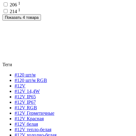
1
206
1
214
Показать 4 товара
Теги
#120 шт/м
#120 шт/м RGB
#12V
#12V 14,4W
#12V IP65
#12V IP67
#12V RGB
#12V Герметичные
#12V Красная
#12V белая
#12V тепло-белая
#12V холодно-белая