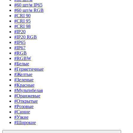
#60 шт/м IP65
#60 шт/м RGB
#CRI 90
#CRI 95
#CRI 98
#IP20
#IP20 RGB
#IP65
#IP67
#RGB
#RGBW
#Белые
#Герметичные
#Желтые
#Зеленые
#Красные
#Мультибелая
#Оранжевые
#Открытые
#Розовые
#Синие
#Узкие
#Широкие