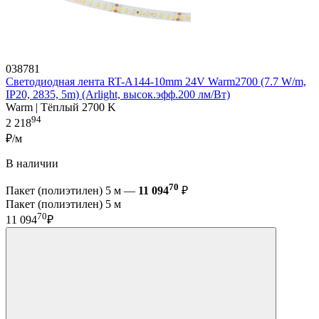
038781
Светодиодная лента RT-A144-10mm 24V Warm2700 (7.7 W/m,
IP20, 2835, 5m) (Arlight, высок.эфф.200 лм/Вт)
Warm | Тёплый 2700 K
94
2 218
₽/м
В наличии
70
Пакет (полиэтилен) 5 м —
11 094
₽
Пакет (полиэтилен) 5 м
70
11 094
₽